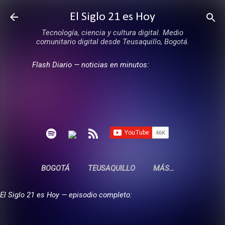
Ir al contenido principal
El Siglo 21 es Hoy
Tecnología, ciencia y cultura digital. Medio
comunitario digital desde Teusaquillo, Bogotá.
Flash Diario — noticias en minutos:
BOGOTÁ
TEUSAQUILLO
MÁS…
El Siglo 21 es Hoy — episodio completo: