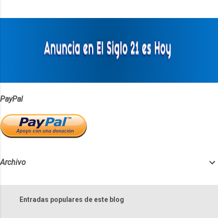
t
a
r
i
o
s
PayPal
Archivo
Entradas populares de este blog