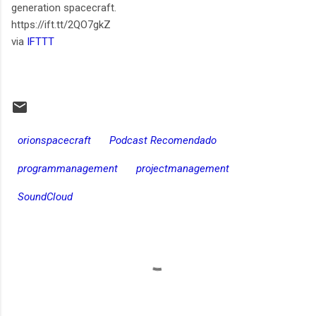
generation spacecraft.
https://ift.tt/2QO7gkZ
via
IFTTT
orionspacecraft
Podcast Recomendado
programmanagement
projectmanagement
SoundCloud
C
o
m
e
n