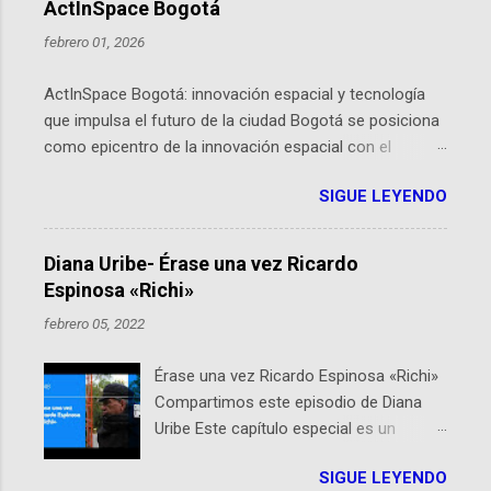
ActInSpace Bogotá
febrero 01, 2026
ActInSpace Bogotá: innovación espacial y tecnología
que impulsa el futuro de la ciudad Bogotá se posiciona
como epicentro de la innovación espacial con el
lanzamiento inminente de ActInSpace 2026, un
SIGUE LEYENDO
hackathon global que convierte tecnologías de la
Agencia Espacial Europea en soluciones prácticas para
la vida cotidiana. Este evento, organizado por el
Diana Uribe- Érase una vez Ricardo
Planetario de Bogotá del Idartes y la Universidad de los
Espinosa «Richi»
Andes, reúne a expertos como el presidente de Airbus
febrero 05, 2022
Colombia y líderes del sector aeroespacial para inspirar
a emprendedores y estudiantes. Qué es ActInSpace y
Érase una vez Ricardo Espinosa «Richi»
por qué importa en Bogotá ActInSpace es una
Compartimos este episodio de Diana
competencia mundial que opera en más de 60
Uribe Este capítulo especial es un
ciudades, donde participantes tienen 24 horas para
homenaje a una de las personas que se
idear startups basadas en tecnologías espaciales
SIGUE LEYENDO
encuentran en el espíritu de este
como satélites y datos orbitales. En Bogotá, arranca