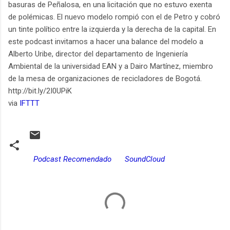
basuras de Peñalosa, en una licitación que no estuvo exenta
de polémicas. El nuevo modelo rompió con el de Petro y cobró
un tinte político entre la izquierda y la derecha de la capital. En
este podcast invitamos a hacer una balance del modelo a
Alberto Uribe, director del departamento de Ingeniería
Ambiental de la universidad EAN y a Dairo Martínez, miembro
de la mesa de organizaciones de recicladores de Bogotá.
http://bit.ly/2I0UPiK
via
IFTTT
Podcast Recomendado
SoundCloud
C
o
m
e