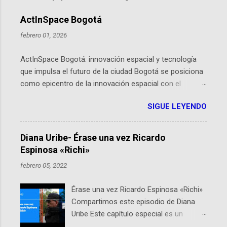
ActInSpace Bogotá
febrero 01, 2026
ActInSpace Bogotá: innovación espacial y tecnología
que impulsa el futuro de la ciudad Bogotá se posiciona
como epicentro de la innovación espacial con el
lanzamiento inminente de ActInSpace 2026, un
SIGUE LEYENDO
hackathon global que convierte tecnologías de la
Agencia Espacial Europea en soluciones prácticas para
la vida cotidiana. Este evento, organizado por el
Diana Uribe- Érase una vez Ricardo
Planetario de Bogotá del Idartes y la Universidad de los
Espinosa «Richi»
Andes, reúne a expertos como el presidente de Airbus
febrero 05, 2022
Colombia y líderes del sector aeroespacial para inspirar
a emprendedores y estudiantes. Qué es ActInSpace y
Érase una vez Ricardo Espinosa «Richi»
por qué importa en Bogotá ActInSpace es una
Compartimos este episodio de Diana
competencia mundial que opera en más de 60
Uribe Este capítulo especial es un
ciudades, donde participantes tienen 24 horas para
homenaje a una de las personas que se