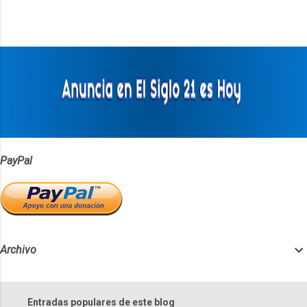
n
t
a
r
i
o
s
PayPal
Archivo
Entradas populares de este blog