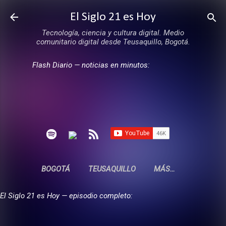
Ir al contenido principal
El Siglo 21 es Hoy
Tecnología, ciencia y cultura digital. Medio
comunitario digital desde Teusaquillo, Bogotá.
Flash Diario — noticias en minutos:
BOGOTÁ
TEUSAQUILLO
MÁS…
El Siglo 21 es Hoy — episodio completo: