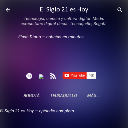
Ir al contenido principal
El Siglo 21 es Hoy
Tecnología, ciencia y cultura digital. Medio
comunitario digital desde Teusaquillo, Bogotá.
Flash Diario — noticias en minutos:
BOGOTÁ
TEUSAQUILLO
MÁS…
El Siglo 21 es Hoy — episodio completo: