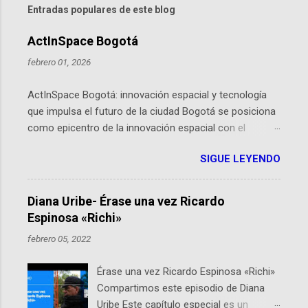
Entradas populares de este blog
ActInSpace Bogotá
febrero 01, 2026
ActInSpace Bogotá: innovación espacial y tecnología
que impulsa el futuro de la ciudad Bogotá se posiciona
como epicentro de la innovación espacial con el
lanzamiento inminente de ActInSpace 2026, un
SIGUE LEYENDO
hackathon global que convierte tecnologías de la
Agencia Espacial Europea en soluciones prácticas para
la vida cotidiana. Este evento, organizado por el
Diana Uribe- Érase una vez Ricardo
Planetario de Bogotá del Idartes y la Universidad de los
Espinosa «Richi»
Andes, reúne a expertos como el presidente de Airbus
febrero 05, 2022
Colombia y líderes del sector aeroespacial para inspirar
a emprendedores y estudiantes. Qué es ActInSpace y
Érase una vez Ricardo Espinosa «Richi»
por qué importa en Bogotá ActInSpace es una
Compartimos este episodio de Diana
competencia mundial que opera en más de 60
Uribe Este capítulo especial es un