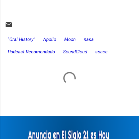
"Oral History"
Apollo
Moon
nasa
Podcast Recomendado
SoundCloud
space
C
o
m
e
n
t
a
r
i