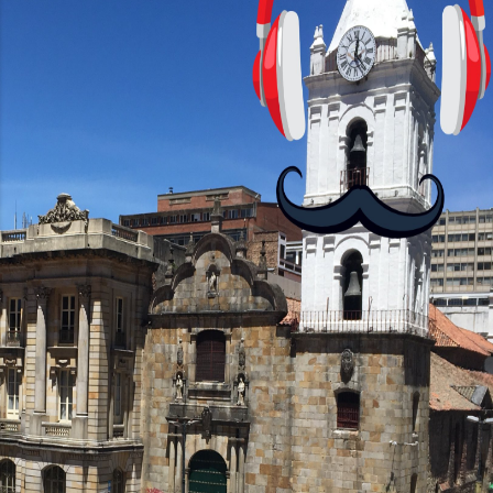
con personajes simpáticos y ayudas
visuales. ¿Será posible que una app que
antes nos enseñó francés, ahora nos
convierta en jugadores de ajedrez? Aún
no podrás jugar contra otros humanos
La aplicación Duolingo fue lanzada en
2012 y cuenta con más de 37 millones
de usuarios activos diarios. Desde 2022,
ha empeza...