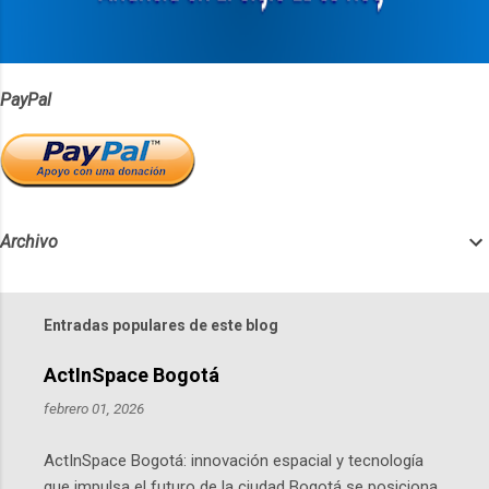
o
s
PayPal
Archivo
Entradas populares de este blog
ActInSpace Bogotá
febrero 01, 2026
ActInSpace Bogotá: innovación espacial y tecnología
que impulsa el futuro de la ciudad Bogotá se posiciona