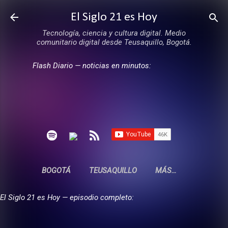
Ir al contenido principal
El Siglo 21 es Hoy
Tecnología, ciencia y cultura digital. Medio
comunitario digital desde Teusaquillo, Bogotá.
Flash Diario — noticias en minutos:
BOGOTÁ
TEUSAQUILLO
MÁS…
El Siglo 21 es Hoy — episodio completo: