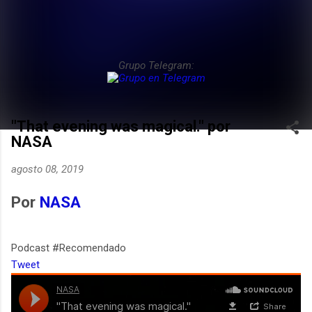
Grupo Telegram:
"That evening was magical." por
NASA
agosto 08, 2019
Por
NASA
Podcast #Recomendado
Tweet