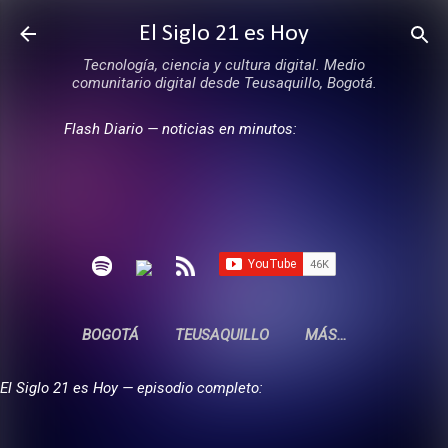
Ir al contenido principal
El Siglo 21 es Hoy
Tecnología, ciencia y cultura digital. Medio
comunitario digital desde Teusaquillo, Bogotá.
Flash Diario — noticias en minutos:
BOGOTÁ
TEUSAQUILLO
MÁS…
El Siglo 21 es Hoy — episodio completo: