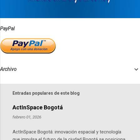
o
s
PayPal
Archivo
Entradas populares de este blog
ActInSpace Bogotá
febrero 01, 2026
ActInSpace Bogotá: innovación espacial y tecnología
que impulsa el futuro de la ciudad Bogotá se posiciona