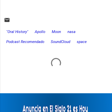
"Oral History"
Apollo
Moon
nasa
Podcast Recomendado
SoundCloud
space
C
o
m
e
n
t
a
r
i