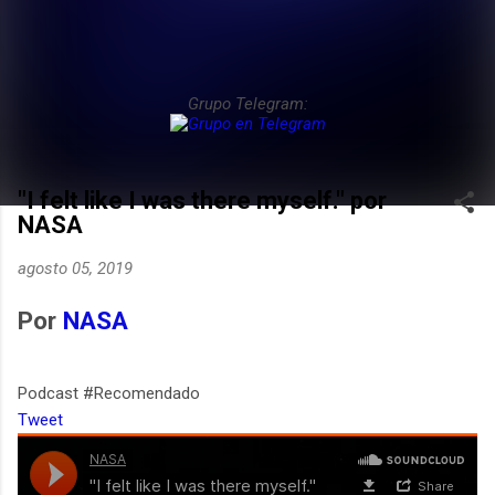
Grupo Telegram:
"I felt like I was there myself." por
NASA
agosto 05, 2019
Por
NASA
Podcast #Recomendado
Tweet