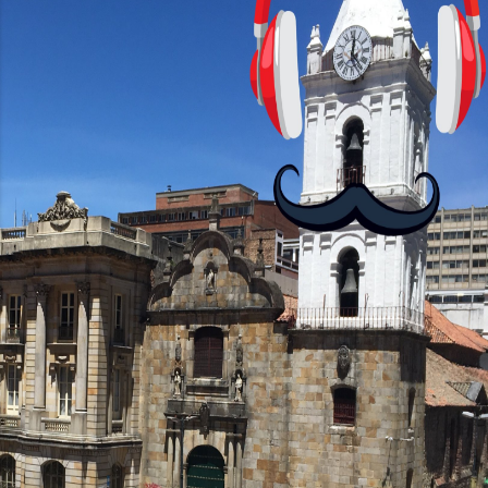
con personajes simpáticos y ayudas
visuales. ¿Será posible que una app que
antes nos enseñó francés, ahora nos
convierta en jugadores de ajedrez? Aún
no podrás jugar contra otros humanos
La aplicación Duolingo fue lanzada en
2012 y cuenta con más de 37 millones
de usuarios activos diarios. Desde 2022,
ha empeza...