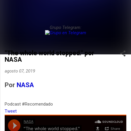
Grupo Telegram:
"The whole world stopped." por
NASA
agosto 07, 2019
Por
NASA
Podcast #Recomendado
Tweet