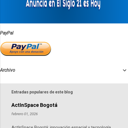
i
o
s
PayPal
Archivo
Entradas populares de este blog
ActInSpace Bogotá
febrero 01, 2026
ActInSpace Bogotá: innovación espacial y tecnología