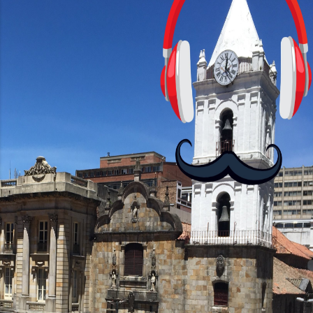
pantalla de 6.56 pulgadas, resolución
HD+ y una tasa de refresco de 90Hz,
asegurando una experiencia visual
fluida. Procesador y Rendimiento
Equipados con el chipset MediaTek
Helio G85, el Moto G24 ofrece 4GB de
RAM, mientras que el Moto G24 Power
brinda opciones de 4GB o 6GB de RAM,
mejorando su capacidad...