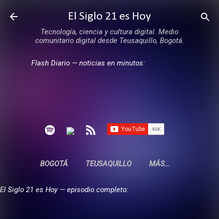
Ir al contenido principal
El Siglo 21 es Hoy
Tecnología, ciencia y cultura digital. Medio
comunitario digital desde Teusaquillo, Bogotá.
Flash Diario — noticias en minutos:
BOGOTÁ
TEUSAQUILLO
MÁS…
El Siglo 21 es Hoy — episodio completo: