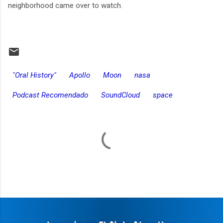
neighborhood came over to watch.
"Oral History"
Apollo
Moon
nasa
Podcast Recomendado
SoundCloud
space
C
o
m
e
n
t
a
r