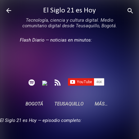
Ir al contenido principal
El Siglo 21 es Hoy
Tecnología, ciencia y cultura digital. Medio
comunitario digital desde Teusaquillo, Bogotá.
Flash Diario — noticias en minutos:
BOGOTÁ
TEUSAQUILLO
MÁS…
El Siglo 21 es Hoy — episodio completo: