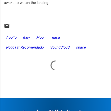
awake to watch the landing.
Apollo
italy
Moon
nasa
Podcast Recomendado
SoundCloud
space
C
o
m
e
n
t
a
r