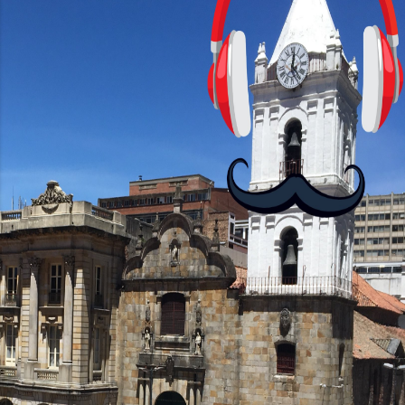
cursos: lecciones cortas, interactivas,
con personajes simpáticos y ayudas
visuales. ¿Será posible que una app que
antes nos enseñó francés, ahora nos
convierta en jugadores de ajedrez? Aún
no podrás jugar contra otros humanos
La aplicación Duolingo fue lanzada en
2012 y cuenta con más de 37 millones
de usuarios activos diarios. Desde 2022,
ha empeza...