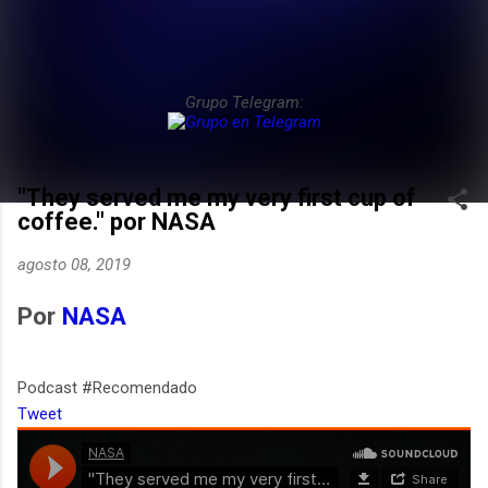
Grupo Telegram:
"They served me my very first cup of
coffee." por NASA
agosto 08, 2019
Por
NASA
Podcast #Recomendado
Tweet