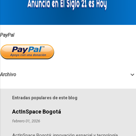
i
o
s
PayPal
Archivo
Entradas populares de este blog
ActInSpace Bogotá
febrero 01, 2026
ActInSpace Bogotá: innovación espacial y tecnología