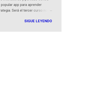
 popular app para aprender
rategia. Será el tercer curso no
n iOS a mediados de mayo y
SIGUE LEYENDO
como mover un alfil, hasta jugar
iones cortas, interactivas, con
s enseñó francés, ahora nos
plicación Duolingo fue lanzada
ha empeza...