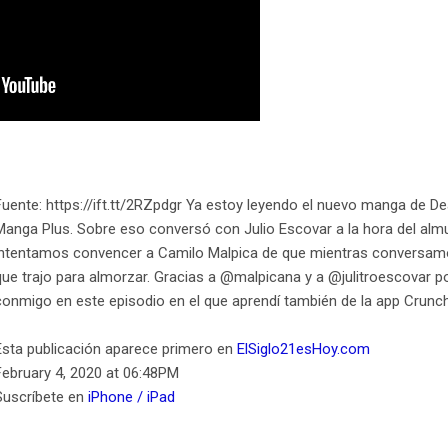
Fuente: https://ift.tt/2RZpdgr Ya estoy leyendo el nuevo manga de De
Manga Plus. Sobre eso conversó con Julio Escovar a la hora del almu
intentamos convencer a Camilo Malpica de que mientras conversam
que trajo para almorzar. Gracias a @malpicana y a @julitroescovar p
conmigo en este episodio en el que aprendí también de la app Crunch
Esta publicación aparece primero en
ElSiglo21esHoy.com
February 4, 2020 at 06:48PM
Suscríbete en
iPhone / iPad