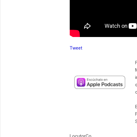
Tweet
LocutorCo