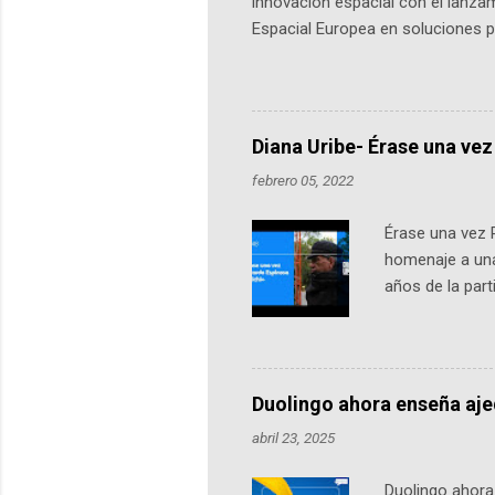
innovación espacial con el lanza
Espacial Europea en soluciones pr
Universidad de los Andes, reúne a
emprendedores y estudiantes. Qu
más de 60 ciudades, donde partic
datos orbitales. En Bogotá, arranc
Diana Uribe- Érase una vez
febrero 05, 2022
Érase una vez 
homenaje a una
años de la par
literatura, la h
podcast, de dón
nuestro protag
Notas del episo
Duolingo ahora enseña aj
pueden consult
abril 23, 2025
https://ift.tt/W
Duolingo ahora 