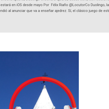
o estará en iOS desde mayo Por Félix Riaño @LocutorCo Duolingo, la
ndió al anunciar que va a enseñar ajedrez. Sí, el clásico juego de est
 la app, después de música y matemáticas. Comenzará como beta e
le primero en inglés. Los usuarios aprenderán desde lo más básico, 
tas. El sistema de enseñanza es similar al de sus otros cursos: lecc
páticos y ayudas visuales. ¿Será posible que una app que antes no
ugadores de ajedrez? Aún no podrás jugar contra otros humanos La a
ta con más de 37 millones de usuarios activos diarios. Desde 2022, 