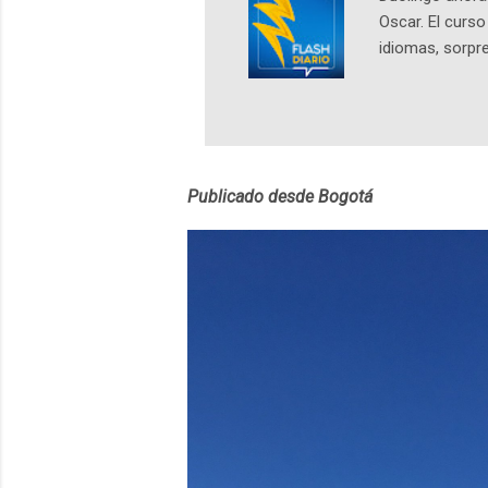
Oscar. El curs
idiomas, sorpre
lingüístico de
estará disponib
partidas comple
personajes sim
convierta en j
Publicado desde Bogotá
en 2012 y cuen