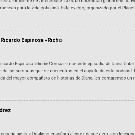
miento inminente de ActInSpace 2026, un hackathon global que convi
ácticas para la vida cotidiana. Este evento, organizado por el Planet
 expertos como el presidente de Airbus Colombia y líderes del secto
é es ActInSpace y por qué importa en Bogotá ActInSpace es una c
ipantes tienen 24 horas para idear startups basadas en tecnologías
a con un evento gratuito el 30 de enero a las 10:00 a. m. en el Planeta
 Ricardo Espinosa «Richi»
Ricardo Espinosa «Richi» Compartimos este episodio de Diana Uribe 
 de las personas que se encuentran en el espíritu de este podcast: 
tida del mayor compañero de historias de Diana, les contaremos un re
istoria, el cine, los cómics, la fantasía y el amor. También hablaremos
de viene "la fuerza poderosa", del relato viviente que encarna una jo
onista: un personaje de gabán y sombrero que parecía sacado direc
dio: -La colección Ricardo Espinosa: los cómics, las novelas y los l
edrez
ar en la Biblioteca Luis Ángel Arango ¡Síguenos en nuestras Redes 
q25SBg Instagram: https://ift.tt/UPfSeo3 Twitter: https://twitter.com/di
enseña ajedrez Duolingo enseñará ajedrez desde cero, con lecciones