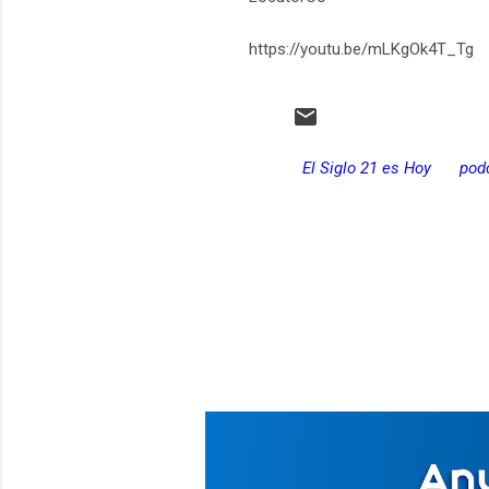
https://youtu.be/mLKgOk4T_Tg
El Siglo 21 es Hoy
pod
C
o
m
e
n
t
a
r
i