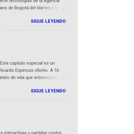
erte tecnologías de la Agencia
ario de Bogotá del Idartes y la
r aeroespacial para inspirar a
SIGUE LEYENDO
ompetencia mundial que opera en
 espaciales como satélites y
rio (calle 26B #5-93), in...
Este capítulo especial es un
Ricardo Espinosa «Richi». A 10
lato de vida que entrecruza la
 del origen de la narrativa de este
SIGUE LEYENDO
ven librera de Barichara y de
tamente de una novela de espías
ibros reunidos por Richi hoy se
Sociales! Facebook:
an...
 interactivas y partidas contra