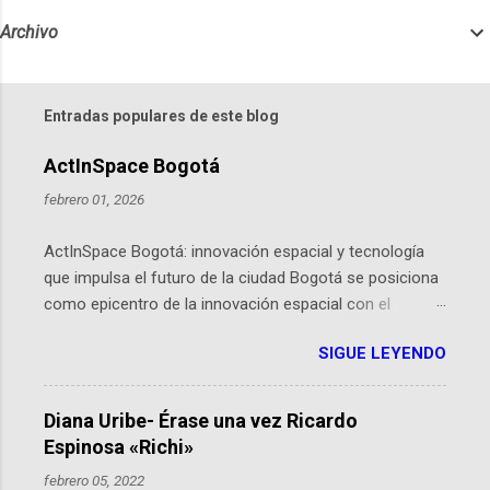
Archivo
Entradas populares de este blog
ActInSpace Bogotá
febrero 01, 2026
ActInSpace Bogotá: innovación espacial y tecnología
que impulsa el futuro de la ciudad Bogotá se posiciona
como epicentro de la innovación espacial con el
lanzamiento inminente de ActInSpace 2026, un
SIGUE LEYENDO
hackathon global que convierte tecnologías de la
Agencia Espacial Europea en soluciones prácticas para
la vida cotidiana. Este evento, organizado por el
Diana Uribe- Érase una vez Ricardo
Planetario de Bogotá del Idartes y la Universidad de los
Espinosa «Richi»
Andes, reúne a expertos como el presidente de Airbus
febrero 05, 2022
Colombia y líderes del sector aeroespacial para inspirar