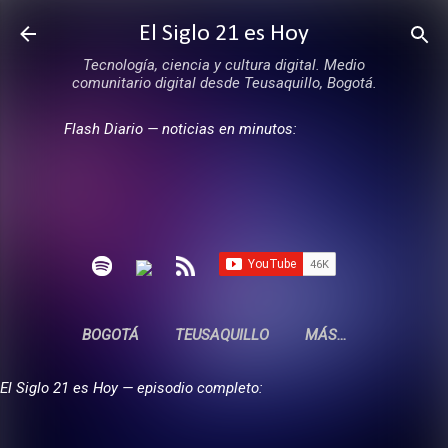
Ir al contenido principal
El Siglo 21 es Hoy
Tecnología, ciencia y cultura digital. Medio
comunitario digital desde Teusaquillo, Bogotá.
Flash Diario — noticias en minutos:
BOGOTÁ
TEUSAQUILLO
MÁS…
El Siglo 21 es Hoy — episodio completo: