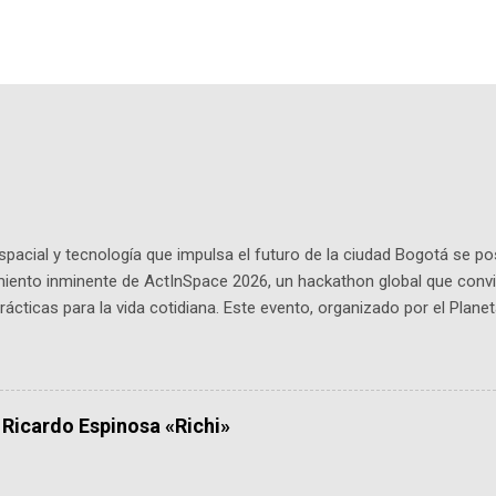
pacial y tecnología que impulsa el futuro de la ciudad Bogotá se p
miento inminente de ActInSpace 2026, un hackathon global que convi
ácticas para la vida cotidiana. Este evento, organizado por el Planet
 expertos como el presidente de Airbus Colombia y líderes del secto
é es ActInSpace y por qué importa en Bogotá ActInSpace es una c
ipantes tienen 24 horas para idear startups basadas en tecnologías
a con un evento gratuito el 30 de enero a las 10:00 a. m. en el Planeta
 Ricardo Espinosa «Richi»