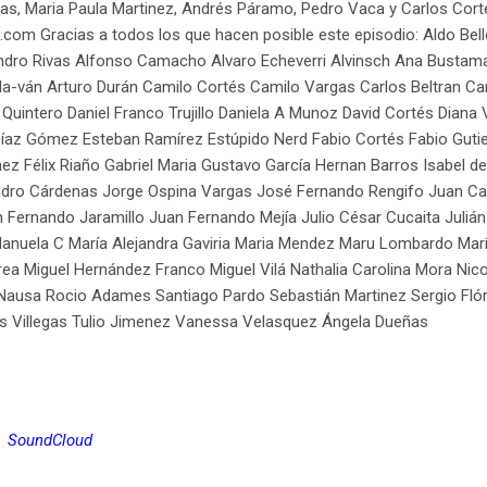
vas, Maria Paula Martinez, Andrés Páramo, Pedro Vaca y Carlos Cor
m Gracias a todos los que hacen posible este episodio: Aldo Bello
andro Rivas Alfonso Camacho Alvaro Echeverri Alvinsch Ana Bustam
a-ván Arturo Durán Camilo Cortés Camilo Vargas Carlos Beltran Car
 Quintero Daniel Franco Trujillo Daniela A Munoz David Cortés Dian
Díaz Gómez Esteban Ramírez Estúpido Nerd Fabio Cortés Fabio Gutier
ez Félix Riaño Gabriel Maria Gustavo García Hernan Barros Isabel de
andro Cárdenas Jorge Ospina Vargas José Fernando Rengifo Juan Ca
 Fernando Jaramillo Juan Fernando Mejía Julio César Cucaita Julián
Manuela C María Alejandra Gaviria Maria Mendez Maru Lombardo Marí
ea Miguel Hernández Franco Miguel Vilá Nathalia Carolina Mora Nic
o Nausa Rocio Adames Santiago Pardo Sebastián Martinez Sergio Fló
s Villegas Tulio Jimenez Vanessa Velasquez Ángela Dueñas
SoundCloud