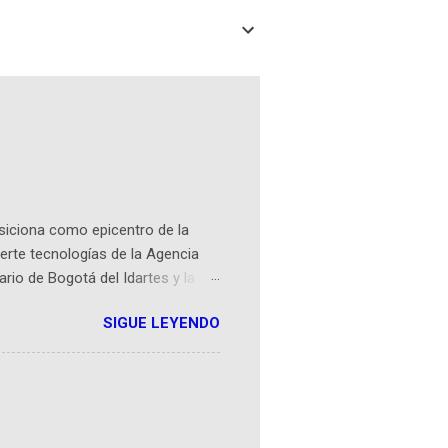
osiciona como epicentro de la
erte tecnologías de la Agencia
ario de Bogotá del Idartes y la
r aeroespacial para inspirar a
SIGUE LEYENDO
ompetencia mundial que opera en
 espaciales como satélites y
rio (calle 26B #5-93), in...