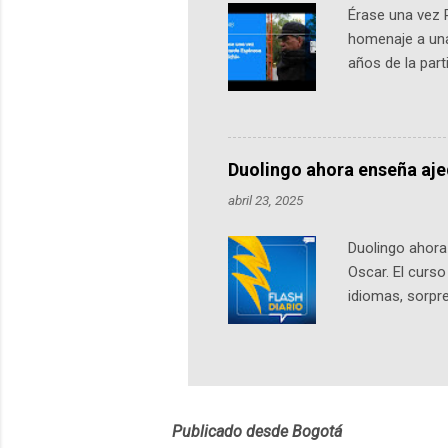
Érase una vez 
homenaje a una
años de la par
literatura, la h
podcast, de dón
nuestro protag
Notas del episo
Duolingo ahora enseña aj
pueden consult
abril 23, 2025
https://ift.tt/W
Duolingo ahora 
Oscar. El curs
idiomas, sorpre
lingüístico de
estará disponib
partidas comple
personajes sim
convierta en j
Publicado desde Bogotá
en 2012 y cuen