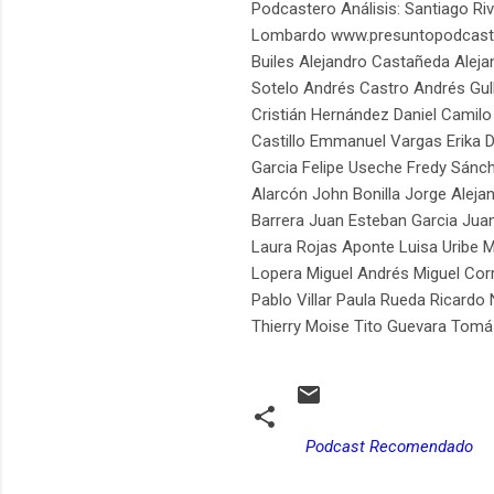
Podcastero Análisis: Santiago Ri
Lombardo www.presuntopodcast.co
Builes Alejandro Castañeda Alej
Sotelo Andrés Castro Andrés Gull
Cristián Hernández Daniel Camilo
Castillo Emmanuel Vargas Erika 
Garcia Felipe Useche Fredy Sánch
Alarcón John Bonilla Jorge Alej
Barrera Juan Esteban Garcia Juan
Laura Rojas Aponte Luisa Uribe 
Lopera Miguel Andrés Miguel Corr
Pablo Villar Paula Rueda Ricard
Thierry Moise Tito Guevara Tomá
Podcast Recomendado