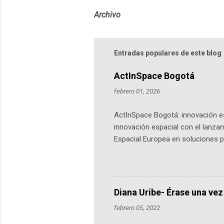
Archivo
Entradas populares de este blog
ActInSpace Bogotá
febrero 01, 2026
ActInSpace Bogotá: innovación es
innovación espacial con el lanza
Espacial Europea en soluciones pr
Universidad de los Andes, reúne a
emprendedores y estudiantes. Qu
más de 60 ciudades, donde partic
datos orbitales. En Bogotá, arranc
Diana Uribe- Érase una vez
febrero 05, 2022