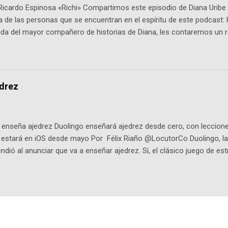
Ricardo Espinosa «Richi» Compartimos este episodio de Diana Uribe 
 de las personas que se encuentran en el espíritu de este podcast: 
tida del mayor compañero de historias de Diana, les contaremos un re
istoria, el cine, los cómics, la fantasía y el amor. También hablaremos
de viene "la fuerza poderosa", del relato viviente que encarna una jo
onista: un personaje de gabán y sombrero que parecía sacado direc
dio: -La colección Ricardo Espinosa: los cómics, las novelas y los l
edrez
ar en la Biblioteca Luis Ángel Arango ¡Síguenos en nuestras Redes 
q25SBg Instagram: https://ift.tt/UPfSeo3 Twitter: https://twitter.com/di
enseña ajedrez Duolingo enseñará ajedrez desde cero, con lecciones
o estará en iOS desde mayo Por Félix Riaño @LocutorCo Duolingo, la
ndió al anunciar que va a enseñar ajedrez. Sí, el clásico juego de est
 la app, después de música y matemáticas. Comenzará como beta e
le primero en inglés. Los usuarios aprenderán desde lo más básico, 
tas. El sistema de enseñanza es similar al de sus otros cursos: lecc
páticos y ayudas visuales. ¿Será posible que una app que antes no
ugadores de ajedrez? Aún no podrás jugar contra otros humanos La a
ta con más de 37 millones de usuarios activos diarios. Desde 2022, 