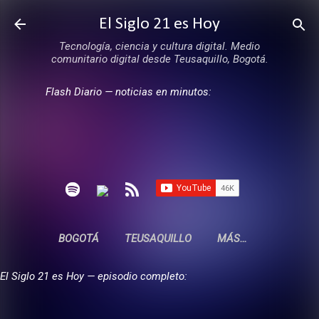
Ir al contenido principal
El Siglo 21 es Hoy
Tecnología, ciencia y cultura digital. Medio
comunitario digital desde Teusaquillo, Bogotá.
Flash Diario — noticias en minutos:
BOGOTÁ
TEUSAQUILLO
MÁS…
El Siglo 21 es Hoy — episodio completo: