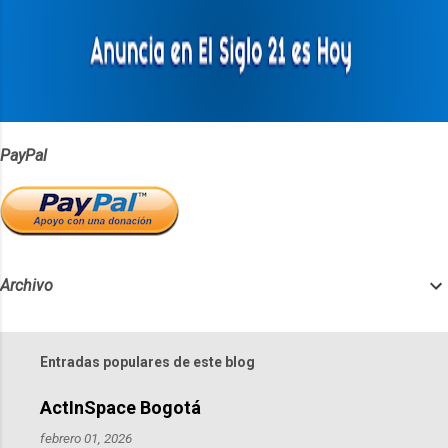
a
r
i
o
s
PayPal
Archivo
Entradas populares de este blog
ActInSpace Bogotá
febrero 01, 2026