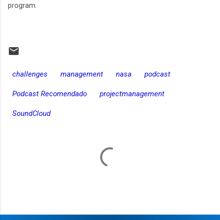
program.
challenges
management
nasa
podcast
Podcast Recomendado
projectmanagement
SoundCloud
C
o
m
e
n
t