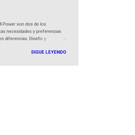
Sociales! Facebook:
an...
4 Power son dos de los
tas necesidades y preferencias
es diferencias. Diseño y
 180g y un perfil de 8mm, frente
SIGUE LEYENDO
fil de 9mm. Pantalla Ambos
 refresco de 90Hz, asegurando
MediaTek Helio G85, el Moto G24
GB de RAM, mejorando su