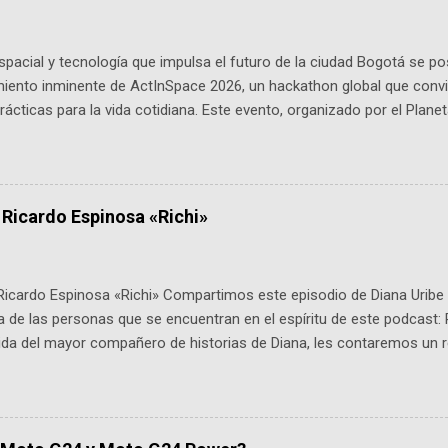
pacial y tecnología que impulsa el futuro de la ciudad Bogotá se p
miento inminente de ActInSpace 2026, un hackathon global que convi
ácticas para la vida cotidiana. Este evento, organizado por el Planet
 expertos como el presidente de Airbus Colombia y líderes del secto
é es ActInSpace y por qué importa en Bogotá ActInSpace es una c
ipantes tienen 24 horas para idear startups basadas en tecnologías
a con un evento gratuito el 30 de enero a las 10:00 a. m. en el Planeta
 Ricardo Espinosa «Richi»
Ricardo Espinosa «Richi» Compartimos este episodio de Diana Uribe 
 de las personas que se encuentran en el espíritu de este podcast: 
tida del mayor compañero de historias de Diana, les contaremos un re
istoria, el cine, los cómics, la fantasía y el amor. También hablaremos
de viene "la fuerza poderosa", del relato viviente que encarna una jo
onista: un personaje de gabán y sombrero que parecía sacado direc
dio: -La colección Ricardo Espinosa: los cómics, las novelas y los l