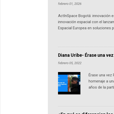
febrero 01, 2026
ActInSpace Bogotá: innovación es
innovación espacial con el lanza
Espacial Europea en soluciones pr
Universidad de los Andes, reúne a
emprendedores y estudiantes. Qu
más de 60 ciudades, donde partic
datos orbitales. En Bogotá, arranc
Diana Uribe- Érase una vez
febrero 05, 2022
Érase una vez 
homenaje a una
años de la par
literatura, la h
podcast, de dón
nuestro protag
Notas del episo