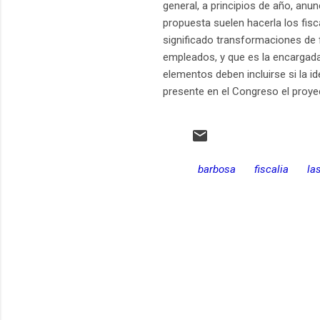
general, a principios de año, an
propuesta suelen hacerla los fis
significado transformaciones de 
empleados, y que es la encargada
elementos deben incluirse si la i
presente en el Congreso el proy
barbosa
fiscalia
la
C
o
m
e
n
t