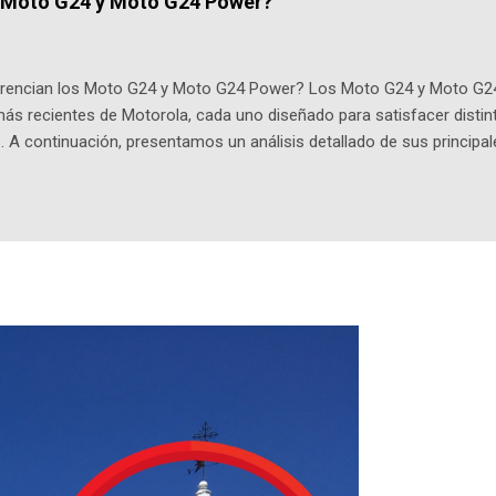
s Moto G24 y Moto G24 Power?
ar en la Biblioteca Luis Ángel Arango ¡Síguenos en nuestras Redes 
q25SBg Instagram: https://ift.tt/UPfSeo3 Twitter: https://twitter.com/di
ferencian los Moto G24 y Moto G24 Power? Los Moto G24 y Moto G2
s recientes de Motorola, cada uno diseñado para satisfacer distin
. A continuación, presentamos un análisis detallado de sus principal
 Moto G24 se destaca por ser más liviano y delgado , con un peso de
wer que es un poco más pesado y grueso, pesando 197g con un per
n con una pantalla de 6.56 pulgadas, resolución HD+ y una tasa de
a visual fluida. Procesador y Rendimiento Equipados con el chipset 
 RAM, mientras que el Moto G24 Power brinda opciones de 4GB o 6