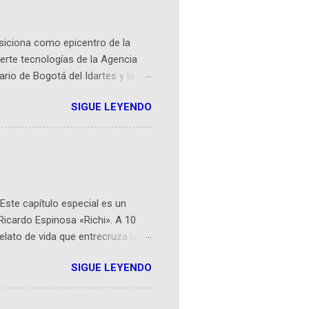
osiciona como epicentro de la
erte tecnologías de la Agencia
ario de Bogotá del Idartes y la
r aeroespacial para inspirar a
SIGUE LEYENDO
ompetencia mundial que opera en
 espaciales como satélites y
rio (calle 26B #5-93), in...
Este capítulo especial es un
Ricardo Espinosa «Richi». A 10
lato de vida que entrecruza la
 del origen de la narrativa de este
SIGUE LEYENDO
ven librera de Barichara y de
tamente de una novela de espías
ibros reunidos por Richi hoy se