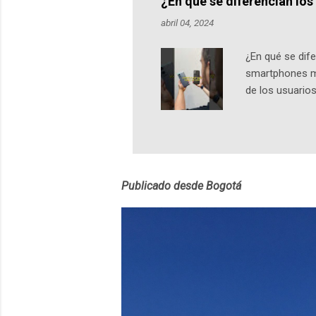
¿En qué se diferencian lo
pueden consult
abril 04, 2024
https://ift.tt/W
¿En qué se di
smartphones má
de los usuarios
Dimensiones El
al Moto G24 Po
modelos cuenta
una experienci
ofrece 4GB de
Publicado desde Bogotá
capacidad...