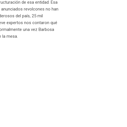
ructuración de esa entidad. Esa
os anunciados revolcones no han
erosos del país, 25 mil
ueve expertos nos contaron qué
á formalmente una vez Barbosa
e la mesa.