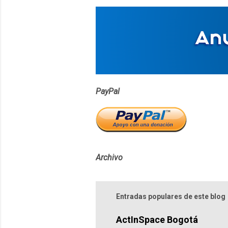
a
r
i
o
s
PayPal
Archivo
Entradas populares de este blog
ActInSpace Bogotá