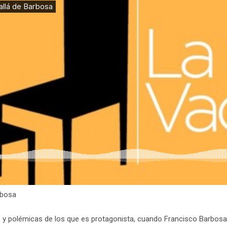
rbosa
s y polémicas de los que es protagonista, cuando Francisco Barbos