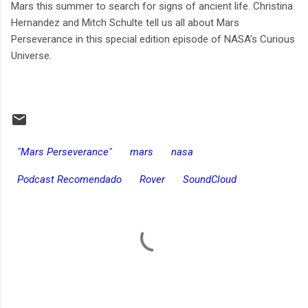
Mars this summer to search for signs of ancient life. Christina
Hernandez and Mitch Schulte tell us all about Mars
Perseverance in this special edition episode of NASA’s Curious
Universe.
"Mars Perseverance"
mars
nasa
Podcast Recomendado
Rover
SoundCloud
C
o
m
e
n