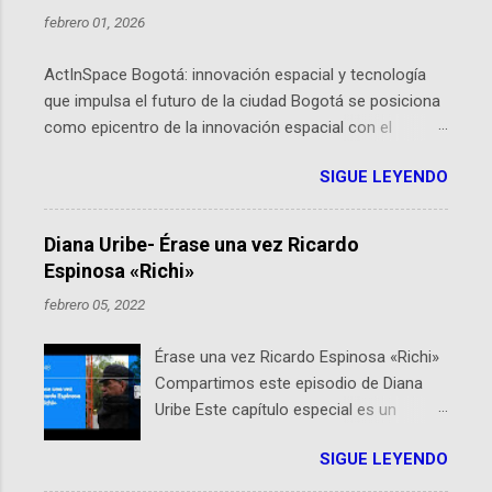
febrero 01, 2026
ActInSpace Bogotá: innovación espacial y tecnología
que impulsa el futuro de la ciudad Bogotá se posiciona
como epicentro de la innovación espacial con el
lanzamiento inminente de ActInSpace 2026, un
SIGUE LEYENDO
hackathon global que convierte tecnologías de la
Agencia Espacial Europea en soluciones prácticas para
la vida cotidiana. Este evento, organizado por el
Diana Uribe- Érase una vez Ricardo
Planetario de Bogotá del Idartes y la Universidad de los
Espinosa «Richi»
Andes, reúne a expertos como el presidente de Airbus
febrero 05, 2022
Colombia y líderes del sector aeroespacial para inspirar
a emprendedores y estudiantes. Qué es ActInSpace y
Érase una vez Ricardo Espinosa «Richi»
por qué importa en Bogotá ActInSpace es una
Compartimos este episodio de Diana
competencia mundial que opera en más de 60
Uribe Este capítulo especial es un
ciudades, donde participantes tienen 24 horas para
homenaje a una de las personas que se
idear startups basadas en tecnologías espaciales
SIGUE LEYENDO
encuentran en el espíritu de este
como satélites y datos orbitales. En Bogotá, arranca
podcast: Ricardo Espinosa «Richi». A 10