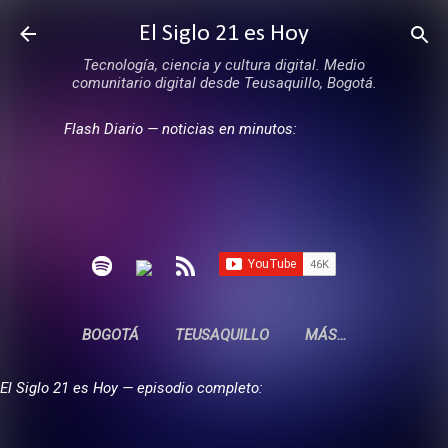
Ir al contenido principal
El Siglo 21 es Hoy
Tecnología, ciencia y cultura digital. Medio
comunitario digital desde Teusaquillo, Bogotá.
Flash Diario — noticias en minutos:
BOGOTÁ
TEUSAQUILLO
MÁS…
El Siglo 21 es Hoy — episodio completo: