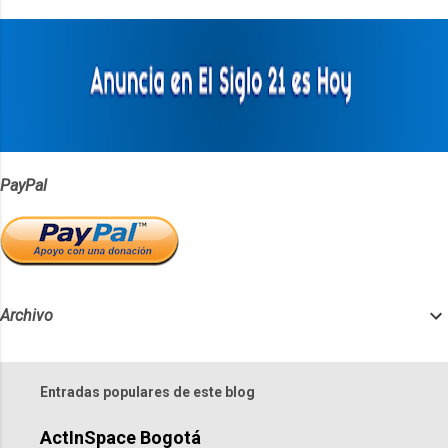
t
a
r
i
o
s
PayPal
Archivo
Entradas populares de este blog
ActInSpace Bogotá