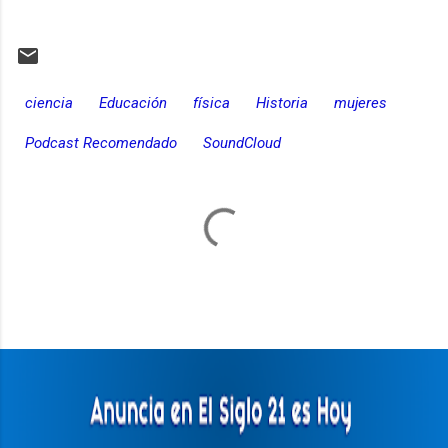
ciencia
Educación
física
Historia
mujeres
Podcast Recomendado
SoundCloud
C
o
m
e
n
t
a
r
i
o