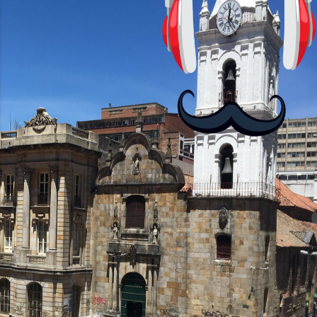
visuales. ¿Será posible que una app que
antes nos enseñó francés, ahora nos
convierta en jugadores de ajedrez? Aún
no podrás jugar contra otros humanos
La aplicación Duolingo fue lanzada en
2012 y cuenta con más de 37 millones
de usuarios activos diarios. Desde 2022,
ha empeza...