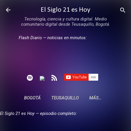
Ir al contenido principal
El Siglo 21 es Hoy
Tecnología, ciencia y cultura digital. Medio
comunitario digital desde Teusaquillo, Bogotá.
Flash Diario — noticias en minutos:
BOGOTÁ
TEUSAQUILLO
MÁS…
El Siglo 21 es Hoy — episodio completo: