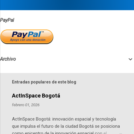
s
PayPal
Archivo
Entradas populares de este blog
ActInSpace Bogotá
febrero 01, 2026
ActInSpace Bogotá: innovación espacial y tecnología
que impulsa el futuro de la ciudad Bogotá se posiciona
como epicentro de la innovación espacial con el