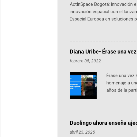
ActInSpace Bogotá: innovación es
innovación espacial con el lanza
Espacial Europea en soluciones pr
Universidad de los Andes, reúne a
emprendedores y estudiantes. Qu
más de 60 ciudades, donde partic
datos orbitales. En Bogotá, arranc
Diana Uribe- Érase una vez
febrero 05, 2022
Érase una vez 
homenaje a una
años de la par
literatura, la h
podcast, de dón
nuestro protag
Notas del episo
Duolingo ahora enseña aje
pueden consult
abril 23, 2025
https://ift.tt/W