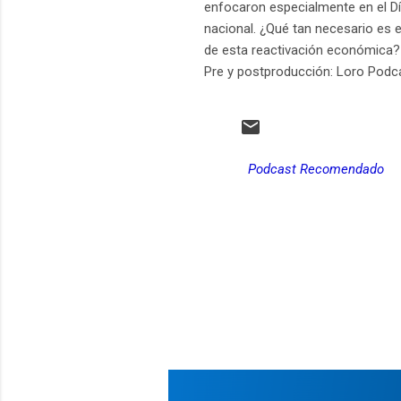
enfocaron especialmente en el Dí
nacional. ¿Qué tan necesario es
de esta reactivación económica? 
Pre y postproducción: Loro Pod
Podcast Recomendado
C
o
m
e
n
t
a
r