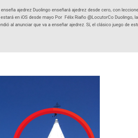
enseña ajedrez Duolingo enseñará ajedrez desde cero, con lecciones
o estará en iOS desde mayo Por Félix Riaño @LocutorCo Duolingo, la
ndió al anunciar que va a enseñar ajedrez. Sí, el clásico juego de est
 la app, después de música y matemáticas. Comenzará como beta e
le primero en inglés. Los usuarios aprenderán desde lo más básico, 
tas. El sistema de enseñanza es similar al de sus otros cursos: lecc
páticos y ayudas visuales. ¿Será posible que una app que antes no
ugadores de ajedrez? Aún no podrás jugar contra otros humanos La a
ta con más de 37 millones de usuarios activos diarios. Desde 2022, 