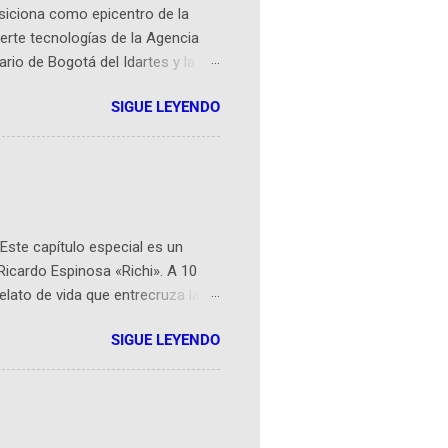
osiciona como epicentro de la
erte tecnologías de la Agencia
ario de Bogotá del Idartes y la
r aeroespacial para inspirar a
SIGUE LEYENDO
ompetencia mundial que opera en
 espaciales como satélites y
rio (calle 26B #5-93), in...
Este capítulo especial es un
Ricardo Espinosa «Richi». A 10
lato de vida que entrecruza la
 del origen de la narrativa de este
SIGUE LEYENDO
ven librera de Barichara y de
tamente de una novela de espías
ibros reunidos por Richi hoy se
Sociales! Facebook:
an...