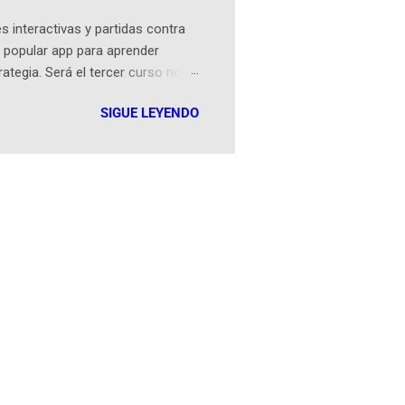
 interactivas y partidas contra
 popular app para aprender
rategia. Será el tercer curso no
n iOS a mediados de mayo y
SIGUE LEYENDO
como mover un alfil, hasta jugar
iones cortas, interactivas, con
s enseñó francés, ahora nos
plicación Duolingo fue lanzada
ha empeza...