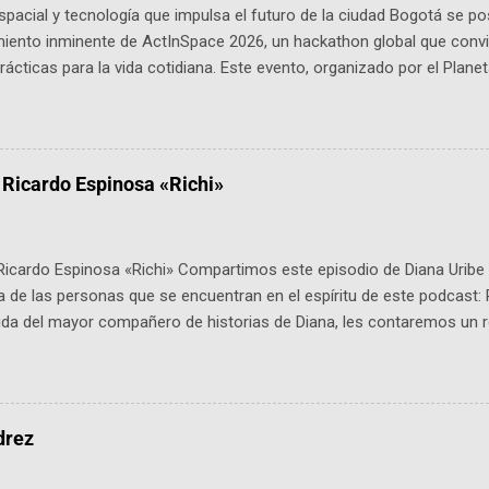
pacial y tecnología que impulsa el futuro de la ciudad Bogotá se p
miento inminente de ActInSpace 2026, un hackathon global que convi
ácticas para la vida cotidiana. Este evento, organizado por el Planet
 expertos como el presidente de Airbus Colombia y líderes del secto
é es ActInSpace y por qué importa en Bogotá ActInSpace es una c
ipantes tienen 24 horas para idear startups basadas en tecnologías
a con un evento gratuito el 30 de enero a las 10:00 a. m. en el Planeta
 Ricardo Espinosa «Richi»
Ricardo Espinosa «Richi» Compartimos este episodio de Diana Uribe 
 de las personas que se encuentran en el espíritu de este podcast: 
tida del mayor compañero de historias de Diana, les contaremos un re
istoria, el cine, los cómics, la fantasía y el amor. También hablaremos
de viene "la fuerza poderosa", del relato viviente que encarna una jo
onista: un personaje de gabán y sombrero que parecía sacado direc
dio: -La colección Ricardo Espinosa: los cómics, las novelas y los l
drez
ar en la Biblioteca Luis Ángel Arango ¡Síguenos en nuestras Redes 
q25SBg Instagram: https://ift.tt/UPfSeo3 Twitter: https://twitter.com/di