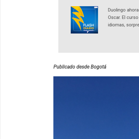
Duolingo ahora 
Oscar. El curs
idiomas, sorpre
lingüístico de
estará disponib
partidas comple
personajes sim
convierta en j
Publicado desde Bogotá
en 2012 y cuen