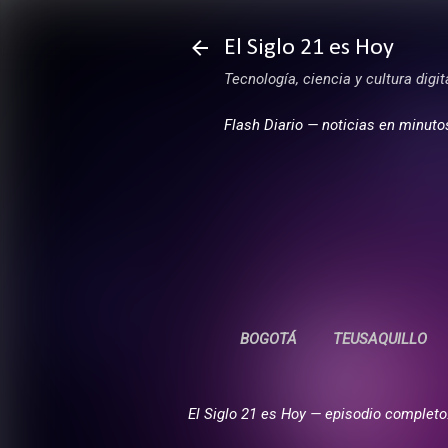
El Siglo 21 es Hoy
Tecnología, ciencia y cultura digi
Flash Diario — noticias en minuto
BOGOTÁ
TEUSAQUILLO
El Siglo 21 es Hoy — episodio completo