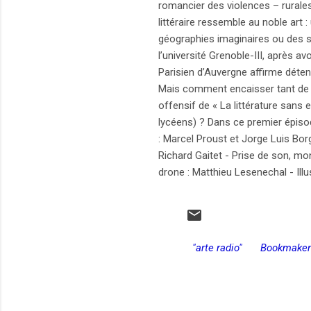
romancier des violences – rurales
littéraire ressemble au noble art
géographies imaginaires ou des s
l’université Grenoble-III, après a
Parisien d’Auvergne affirme déten
Mais comment encaisser tant de re
offensif de « La littérature sans
lycéens) ? Dans ce premier épisode
: Marcel Proust et Jorge Luis Borg
Richard Gaitet - Prise de son, mon
drone : Matthieu Lesenechal - Illu
"arte radio"
Bookmaker
C
o