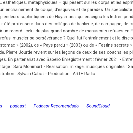
, esthétiques, métaphysiques – qui pèsent sur les corps et les esprits
 : un enchaînement de coups, d’esquives et de parades. Un spécialiste 
plendeurs sophistiquées de Huysmans, qui enseigna les lettres penda
voir été professeur dans des collèges de banlieue, de campagne, de ci
ir un record : celui du plus grand nombre de manuscrits refusés en F
fus, muscler sa persévérance ? Quel fut l’entraînement et la discipli
 estomac » (2002), de « Pays perdu » (2003) ou de « Festins secrets »
, Pierre Jourde revient sur les leçons de deux de ses coachs les plus
es. En partenariat avec Babelio Enregistrement : février 2021 - Entre
tage : Sara Monimart - Réalisation, mixage, musiques originales : Sam
stration : Sylvain Cabot - Production : ARTE Radio
s
podcast
Podcast Recomendado
SoundCloud