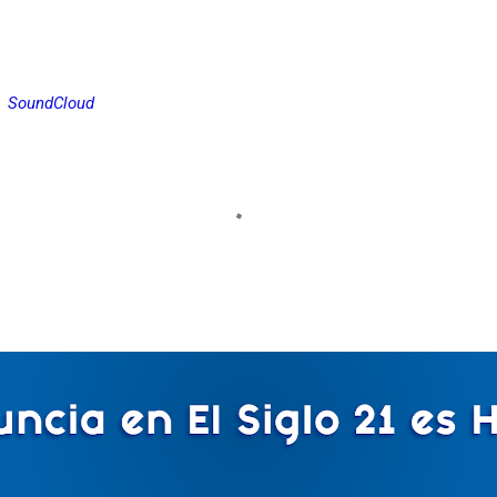
SoundCloud