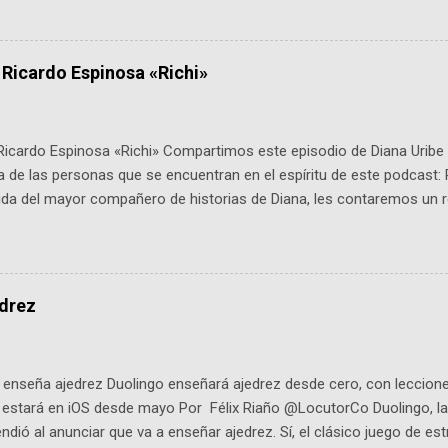
é es ActInSpace y por qué importa en Bogotá ActInSpace es una c
ipantes tienen 24 horas para idear startups basadas en tecnologías
a con un evento gratuito el 30 de enero a las 10:00 a. m. en el Planeta
 Ricardo Espinosa «Richi»
Ricardo Espinosa «Richi» Compartimos este episodio de Diana Uribe 
 de las personas que se encuentran en el espíritu de este podcast: 
tida del mayor compañero de historias de Diana, les contaremos un re
istoria, el cine, los cómics, la fantasía y el amor. También hablaremos
de viene "la fuerza poderosa", del relato viviente que encarna una jo
onista: un personaje de gabán y sombrero que parecía sacado direc
dio: -La colección Ricardo Espinosa: los cómics, las novelas y los l
edrez
ar en la Biblioteca Luis Ángel Arango ¡Síguenos en nuestras Redes 
q25SBg Instagram: https://ift.tt/UPfSeo3 Twitter: https://twitter.com/di
enseña ajedrez Duolingo enseñará ajedrez desde cero, con lecciones
o estará en iOS desde mayo Por Félix Riaño @LocutorCo Duolingo, la
ndió al anunciar que va a enseñar ajedrez. Sí, el clásico juego de est