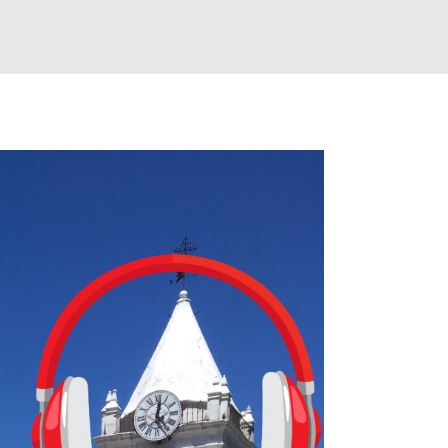
 la app, después de música y matemáticas. Comenzará como beta e
le primero en inglés. Los usuarios aprenderán desde lo más básico, 
tas. El sistema de enseñanza es similar al de sus otros cursos: lecc
páticos y ayudas visuales. ¿Será posible que una app que antes no
ugadores de ajedrez? Aún no podrás jugar contra otros humanos La a
ta con más de 37 millones de usuarios activos diarios. Desde 2022, 