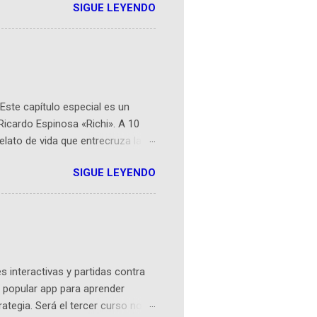
SIGUE LEYENDO
ompetencia mundial que opera en
 espaciales como satélites y
rio (calle 26B #5-93), in...
Este capítulo especial es un
Ricardo Espinosa «Richi». A 10
lato de vida que entrecruza la
 del origen de la narrativa de este
SIGUE LEYENDO
ven librera de Barichara y de
tamente de una novela de espías
ibros reunidos por Richi hoy se
Sociales! Facebook:
an...
 interactivas y partidas contra
 popular app para aprender
rategia. Será el tercer curso no