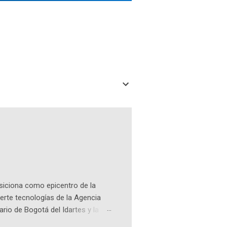
osiciona como epicentro de la
erte tecnologías de la Agencia
ario de Bogotá del Idartes y la
r aeroespacial para inspirar a