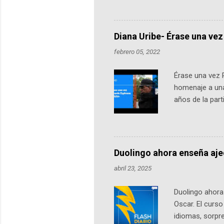
emprendedores y estudiantes. Qu
más de 60 ciudades, donde partic
datos orbitales. En Bogotá, arranc
Diana Uribe- Érase una vez
febrero 05, 2022
Érase una vez 
homenaje a una
años de la par
literatura, la h
podcast, de dón
nuestro protag
Notas del episo
Duolingo ahora enseña aj
pueden consult
abril 23, 2025
https://ift.tt/W
Duolingo ahora 
Oscar. El curs
idiomas, sorpre