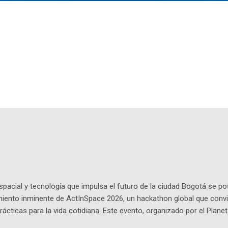
pacial y tecnología que impulsa el futuro de la ciudad Bogotá se p
miento inminente de ActInSpace 2026, un hackathon global que convi
ácticas para la vida cotidiana. Este evento, organizado por el Planet
 expertos como el presidente de Airbus Colombia y líderes del secto