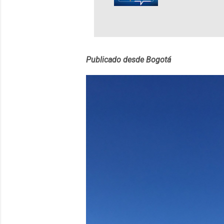
lingüístico de
estará disponib
partidas comple
personajes sim
convierta en j
Publicado desde Bogotá
en 2012 y cuen