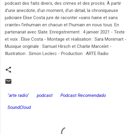
podcast des faits divers, des crimes et des procès. À partir
d’une anecdote, d’un moment, d’un détail, la chroniqueuse
judiciaire Elise Costa jure de raconter «sans haine et sans
crainte» l’inhumain en chacun et l’humain en nous tous. En
partenariat avec Slate. Enregistrement : 4 janvier 2021 - Texte
et voix : Élise Costa - Montage et réalisation : Sara Monimart -
Musique originale : Samuel Hirsch et Charlie Marcelet -
Illustration : Simon Leclerc - Production : ARTE Radio
"arte radio"
podcast
Podcast Recomendado
SoundCloud
C
o