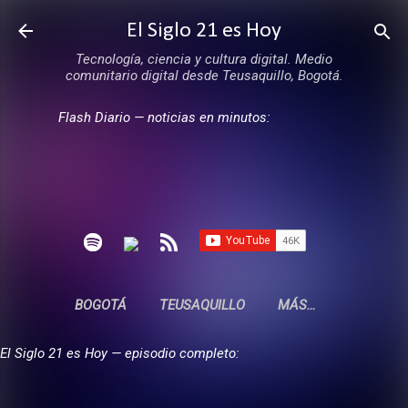
Ir al contenido principal
El Siglo 21 es Hoy
Tecnología, ciencia y cultura digital. Medio
comunitario digital desde Teusaquillo, Bogotá.
Flash Diario — noticias en minutos:
BOGOTÁ
TEUSAQUILLO
MÁS…
El Siglo 21 es Hoy — episodio completo: