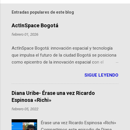
Entradas populares de este blog
ActInSpace Bogotá
febrero 01, 2026
ActInSpace Bogotá: innovación espacial y tecnología
que impulsa el futuro de la ciudad Bogotá se posiciona
como epicentro de la innovación espacial con el
lanzamiento inminente de ActInSpace 2026, un
SIGUE LEYENDO
hackathon global que convierte tecnologías de la
Agencia Espacial Europea en soluciones prácticas para
la vida cotidiana. Este evento, organizado por el
Diana Uribe- Érase una vez Ricardo
Planetario de Bogotá del Idartes y la Universidad de los
Espinosa «Richi»
Andes, reúne a expertos como el presidente de Airbus
febrero 05, 2022
Colombia y líderes del sector aeroespacial para inspirar
a emprendedores y estudiantes. Qué es ActInSpace y
Érase una vez Ricardo Espinosa «Richi»
por qué importa en Bogotá ActInSpace es una
Compartimos este episodio de Diana