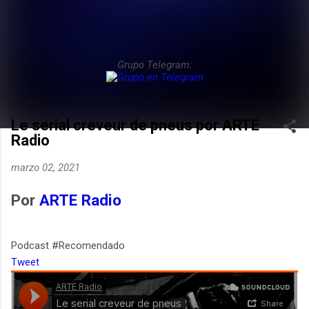
Grupo Telegram:
Le serial creveur de pneus por ARTE
Radio
marzo 02, 2021
Por
ARTE Radio
Podcast #Recomendado
Tweet