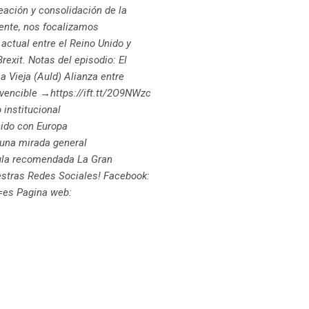
eación y consolidación de la
ente, nos focalizamos
actual entre el Reino Unido y
exit. Notas del episodio: El
 Vieja (Auld) Alianza entre
nvencible →https://ift.tt/2O9NWzc
 institucional
nido con Europa
 una mirada general
ícula recomendada La Gran
estras Redes Sociales! Facebook:
g=es Pagina web: