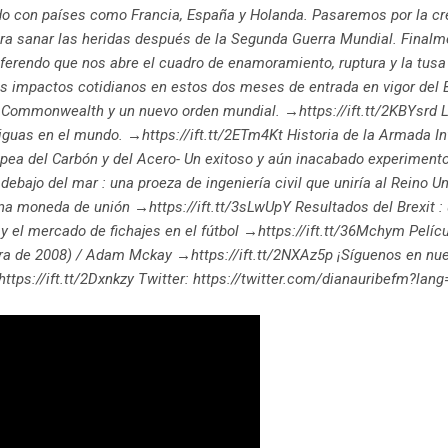
ido con países como Francia, España y Holanda. Pasaremos por la cr
a sanar las heridas después de la Segunda Guerra Mundial. Finalm
ferendo que nos abre el cuadro de enamoramiento, ruptura y la tusa 
s impactos cotidianos en estos dos meses de entrada en vigor del Br
el Commonwealth y un nuevo orden mundial. →https://ift.tt/2KBYsrd La
iguas en el mundo. →https://ift.tt/2ETm4Kt Historia de la Armada I
pea del Carbón y del Acero- Un exitoso y aún inacabado experimento
debajo del mar : una proeza de ingeniería civil que uniría al Reino U
 una moneda de unión →https://ift.tt/3sLwUpY Resultados del Brexit :
t y el mercado de fichajes en el fútbol →https://ift.tt/36Mchym Pel
iera de 2008) / Adam Mckay →https://ift.tt/2NXAz5p ¡Síguenos en nu
 https://ift.tt/2Dxnkzy Twitter: https://twitter.com/dianauribefm?lan