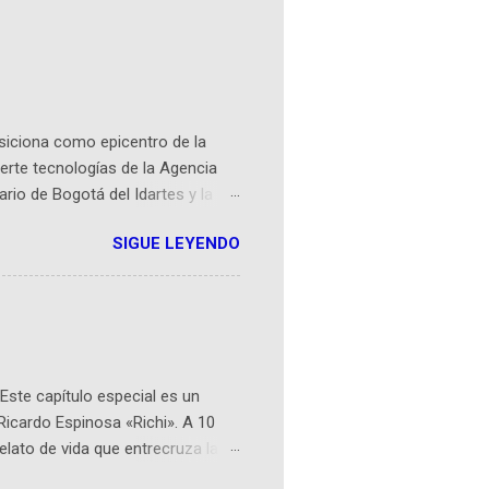
osiciona como epicentro de la
erte tecnologías de la Agencia
ario de Bogotá del Idartes y la
r aeroespacial para inspirar a
SIGUE LEYENDO
ompetencia mundial que opera en
 espaciales como satélites y
rio (calle 26B #5-93), in...
Este capítulo especial es un
Ricardo Espinosa «Richi». A 10
lato de vida que entrecruza la
 del origen de la narrativa de este