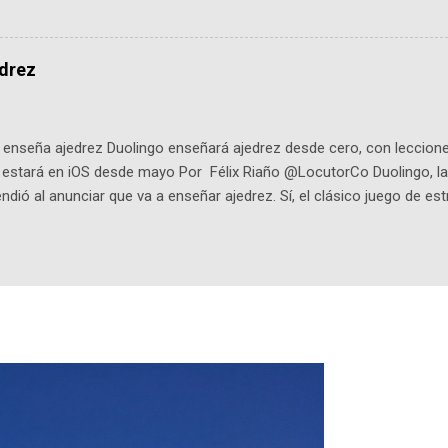
de viene "la fuerza poderosa", del relato viviente que encarna una jo
onista: un personaje de gabán y sombrero que parecía sacado direc
dio: -La colección Ricardo Espinosa: los cómics, las novelas y los l
edrez
ar en la Biblioteca Luis Ángel Arango ¡Síguenos en nuestras Redes 
q25SBg Instagram: https://ift.tt/UPfSeo3 Twitter: https://twitter.com/di
enseña ajedrez Duolingo enseñará ajedrez desde cero, con lecciones
o estará en iOS desde mayo Por Félix Riaño @LocutorCo Duolingo, la
ndió al anunciar que va a enseñar ajedrez. Sí, el clásico juego de est
 la app, después de música y matemáticas. Comenzará como beta e
le primero en inglés. Los usuarios aprenderán desde lo más básico, 
tas. El sistema de enseñanza es similar al de sus otros cursos: lecc
páticos y ayudas visuales. ¿Será posible que una app que antes no
ugadores de ajedrez? Aún no podrás jugar contra otros humanos La a
ta con más de 37 millones de usuarios activos diarios. Desde 2022, 