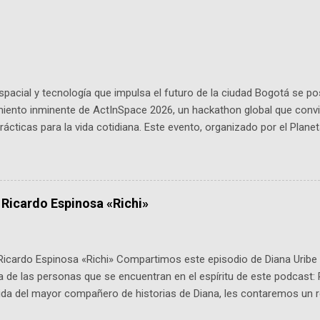
pacial y tecnología que impulsa el futuro de la ciudad Bogotá se p
miento inminente de ActInSpace 2026, un hackathon global que convi
ácticas para la vida cotidiana. Este evento, organizado por el Planet
 expertos como el presidente de Airbus Colombia y líderes del secto
é es ActInSpace y por qué importa en Bogotá ActInSpace es una c
ipantes tienen 24 horas para idear startups basadas en tecnologías
a con un evento gratuito el 30 de enero a las 10:00 a. m. en el Planeta
 Ricardo Espinosa «Richi»
Ricardo Espinosa «Richi» Compartimos este episodio de Diana Uribe 
 de las personas que se encuentran en el espíritu de este podcast: 
tida del mayor compañero de historias de Diana, les contaremos un re
istoria, el cine, los cómics, la fantasía y el amor. También hablaremos