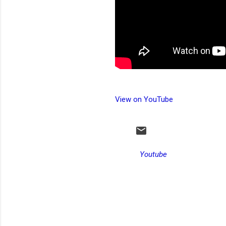
View on YouTube
Youtube
C
o
m
e