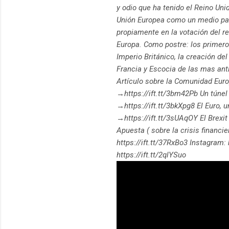
y odio que ha tenido el Reino Un
Unión Europea como un medio par
propiamente en la votación del re
Europa. Como postre: los primero
Imperio Británico, la creación d
Francia y Escocia de las mas ant
Artículo sobre la Comunidad Euro
→https://ift.tt/3bm42Pb Un túnel 
→https://ift.tt/3bkXpg8 El Euro,
→https://ift.tt/3sUAqOY El Brexi
Apuesta ( sobre la crisis financ
https://ift.tt/37RxBo3 Instagram:
https://ift.tt/2qlYSuo