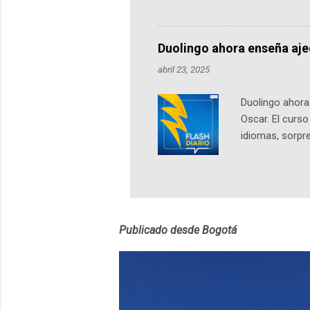
podcast, de dón
nuestro protag
Notas del episo
Duolingo ahora enseña aj
pueden consult
abril 23, 2025
https://ift.tt/W
Duolingo ahora 
Oscar. El curs
idiomas, sorpre
lingüístico de
estará disponib
partidas comple
personajes sim
convierta en j
Publicado desde Bogotá
en 2012 y cuen