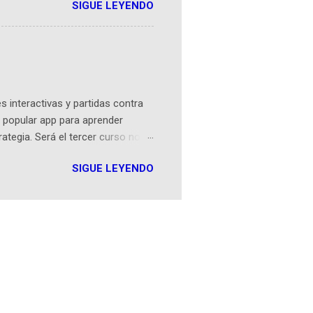
SIGUE LEYENDO
ven librera de Barichara y de
tamente de una novela de espías
ibros reunidos por Richi hoy se
Sociales! Facebook:
an...
 interactivas y partidas contra
 popular app para aprender
rategia. Será el tercer curso no
n iOS a mediados de mayo y
SIGUE LEYENDO
como mover un alfil, hasta jugar
iones cortas, interactivas, con
s enseñó francés, ahora nos
plicación Duolingo fue lanzada
ha empeza...