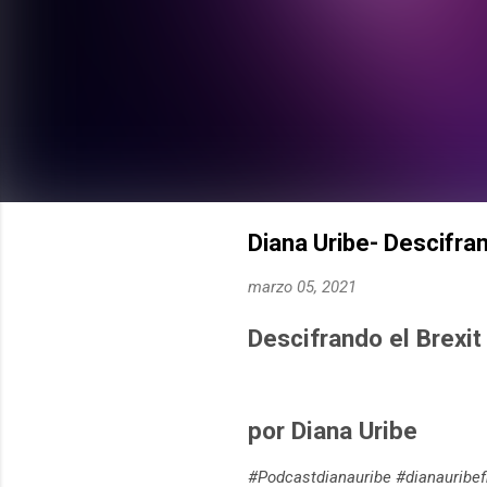
Diana Uribe- Descifrand
marzo 05, 2021
Descifrando el Brexit 
por Diana Uribe
#Podcastdianauribe #dianauribefm