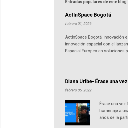
Entradas populares de este blog
ActInSpace Bogotá
febrero 01, 2026
ActInSpace Bogotá: innovación es
innovación espacial con el lanza
Espacial Europea en soluciones pr
Universidad de los Andes, reúne a
emprendedores y estudiantes. Qu
más de 60 ciudades, donde partic
datos orbitales. En Bogotá, arranc
Diana Uribe- Érase una vez
febrero 05, 2022
Érase una vez 
homenaje a una
años de la par
literatura, la h