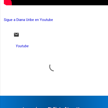
Sigue a Diana Uribe en Youtube
Youtube
C
o
m
e
n
t
a
r