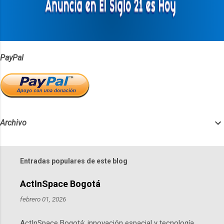
i
o
s
PayPal
Archivo
Entradas populares de este blog
ActInSpace Bogotá
febrero 01, 2026
ActInSpace Bogotá: innovación espacial y tecnología