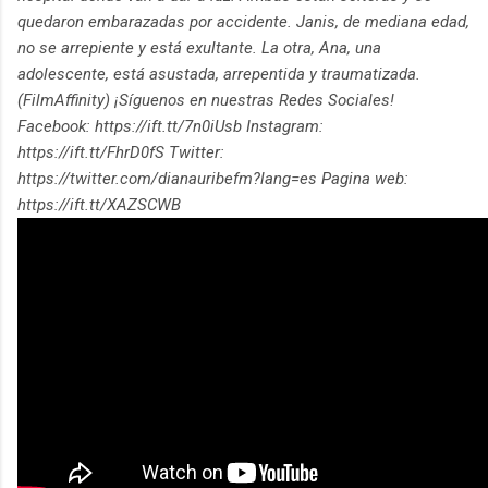
quedaron embarazadas por accidente. Janis, de mediana edad,
no se arrepiente y está exultante. La otra, Ana, una
adolescente, está asustada, arrepentida y traumatizada.
(FilmAffinity) ¡Síguenos en nuestras Redes Sociales!
Facebook: https://ift.tt/7n0iUsb Instagram:
https://ift.tt/FhrD0fS Twitter:
https://twitter.com/dianauribefm?lang=es Pagina web:
https://ift.tt/XAZSCWB