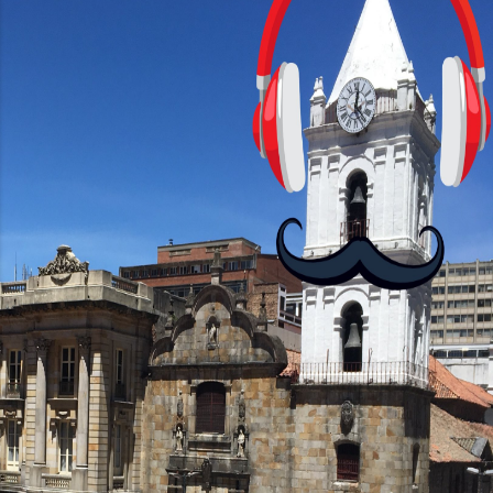
HD+ y una tasa de refresco de 90Hz,
asegurando una experiencia visual
fluida. Procesador y Rendimiento
Equipados con el chipset MediaTek
Helio G85, el Moto G24 ofrece 4GB de
RAM, mientras que el Moto G24 Power
brinda opciones de 4GB o 6GB de RAM,
mejorando su capacidad...