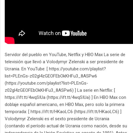
Servidor del pueblo en YouTube, Netflix y HBO Max La serie de
televisión que llevó a Volodymyr Zelenski a ser presidente de
Ucrania. En YouTube: [ https://youtube.com/playlist?
list=PLEnGs-z02gl4zGEOFEbOkKHFu3_8ASPw6
(https://youtube.com/playlist?list=PLEnGs-
z02gl4zGEOFEbOkKHFu3_8ASPw6) ] La serie en Netflix: [
https://ift.tt/4wqSIUa (https://ift.tt/4wqSIUa) ] En HBO Max con
doblaje español americano, en HBO Max, pero solo la primera
temporada: [ https://ift.tt/HKaoLC6 (https://ift.tt/HKaoLC6) ]
Volodymyr Zelenski es el sexto presidente de Ucrania
(contando el período actual de Ucrania como nación, desde su
independencia de la Unión Sovíetica en agosto de 1991). Antes