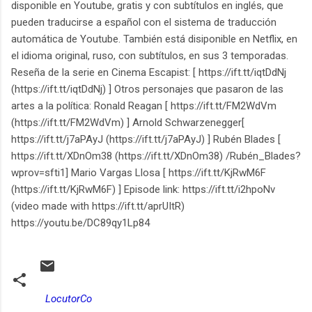
disponible en Youtube, gratis y con subtítulos en inglés, que
pueden traducirse a español con el sistema de traducción
automática de Youtube. También está disiponible en Netflix, en
el idioma original, ruso, con subtítulos, en sus 3 temporadas.
Reseña de la serie en Cinema Escapist: [ https://ift.tt/iqtDdNj
(https://ift.tt/iqtDdNj) ] Otros personajes que pasaron de las
artes a la política: Ronald Reagan [ https://ift.tt/FM2WdVm
(https://ift.tt/FM2WdVm) ] Arnold Schwarzenegger[
https://ift.tt/j7aPAyJ (https://ift.tt/j7aPAyJ) ] Rubén Blades [
https://ift.tt/XDnOm38 (https://ift.tt/XDnOm38) /Rubén_Blades?
wprov=sfti1] Mario Vargas Llosa [ https://ift.tt/KjRwM6F
(https://ift.tt/KjRwM6F) ] Episode link: https://ift.tt/i2hpoNv
(video made with https://ift.tt/aprUItR)
https://youtu.be/DC89qy1Lp84
LocutorCo