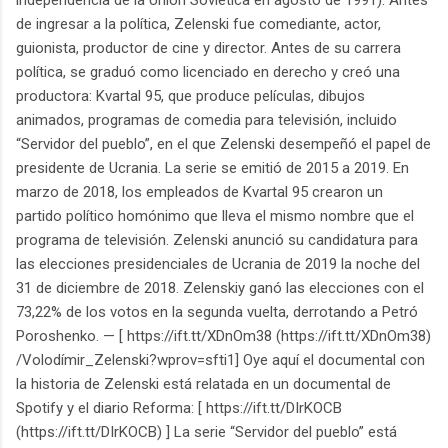
de ingresar a la política, Zelenski fue comediante, actor,
guionista, productor de cine y director. Antes de su carrera
política, se graduó como licenciado en derecho y creó una
productora: Kvartal 95, que produce películas, dibujos
animados, programas de comedia para televisión, incluido
“Servidor del pueblo”, en el que Zelenski desempeñó el papel de
presidente de Ucrania. La serie se emitió de 2015 a 2019. En
marzo de 2018, los empleados de Kvartal 95 crearon un
partido político homónimo que lleva el mismo nombre que el
programa de televisión. Zelenski anunció su candidatura para
las elecciones presidenciales de Ucrania de 2019 la noche del
31 de diciembre de 2018. Zelenskiy ganó las elecciones con el
73,22% de los votos en la segunda vuelta, derrotando a Petró
Poroshenko. — [ https://ift.tt/XDnOm38 (https://ift.tt/XDnOm38)
/Volodímir_Zelenski?wprov=sfti1] Oye aquí el documental con
la historia de Zelenski está relatada en un documental de
Spotify y el diario Reforma: [ https://ift.tt/DIrKOCB
(https://ift.tt/DIrKOCB) ] La serie “Servidor del pueblo” está