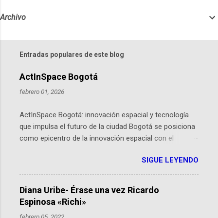
Archivo
Entradas populares de este blog
ActInSpace Bogotá
febrero 01, 2026
ActInSpace Bogotá: innovación espacial y tecnología
que impulsa el futuro de la ciudad Bogotá se posiciona
como epicentro de la innovación espacial con el
lanzamiento inminente de ActInSpace 2026, un
SIGUE LEYENDO
hackathon global que convierte tecnologías de la
Agencia Espacial Europea en soluciones prácticas para
la vida cotidiana. Este evento, organizado por el
Diana Uribe- Érase una vez Ricardo
Planetario de Bogotá del Idartes y la Universidad de los
Espinosa «Richi»
Andes, reúne a expertos como el presidente de Airbus
febrero 05, 2022