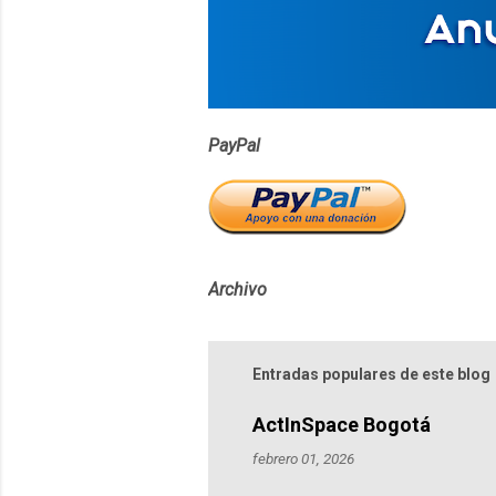
i
o
s
PayPal
Archivo
Entradas populares de este blog
ActInSpace Bogotá
febrero 01, 2026