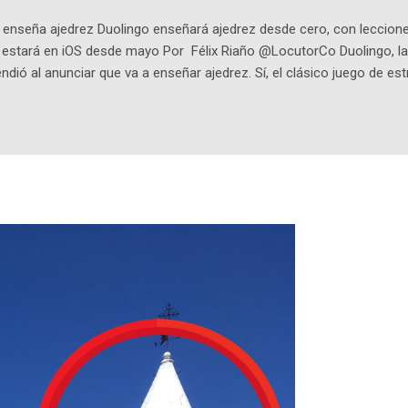
enseña ajedrez Duolingo enseñará ajedrez desde cero, con lecciones
o estará en iOS desde mayo Por Félix Riaño @LocutorCo Duolingo, la
ndió al anunciar que va a enseñar ajedrez. Sí, el clásico juego de est
 la app, después de música y matemáticas. Comenzará como beta e
le primero en inglés. Los usuarios aprenderán desde lo más básico, 
tas. El sistema de enseñanza es similar al de sus otros cursos: lecc
páticos y ayudas visuales. ¿Será posible que una app que antes no
ugadores de ajedrez? Aún no podrás jugar contra otros humanos La a
ta con más de 37 millones de usuarios activos diarios. Desde 2022, 