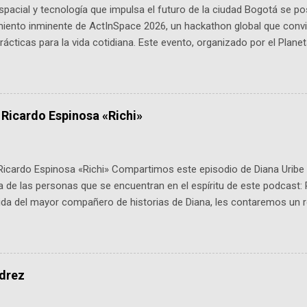
pacial y tecnología que impulsa el futuro de la ciudad Bogotá se p
miento inminente de ActInSpace 2026, un hackathon global que convi
ácticas para la vida cotidiana. Este evento, organizado por el Planet
 expertos como el presidente de Airbus Colombia y líderes del secto
é es ActInSpace y por qué importa en Bogotá ActInSpace es una c
ipantes tienen 24 horas para idear startups basadas en tecnologías
a con un evento gratuito el 30 de enero a las 10:00 a. m. en el Planeta
 Ricardo Espinosa «Richi»
Ricardo Espinosa «Richi» Compartimos este episodio de Diana Uribe 
 de las personas que se encuentran en el espíritu de este podcast: 
tida del mayor compañero de historias de Diana, les contaremos un re
istoria, el cine, los cómics, la fantasía y el amor. También hablaremos
de viene "la fuerza poderosa", del relato viviente que encarna una jo
onista: un personaje de gabán y sombrero que parecía sacado direc
dio: -La colección Ricardo Espinosa: los cómics, las novelas y los l
edrez
ar en la Biblioteca Luis Ángel Arango ¡Síguenos en nuestras Redes 
q25SBg Instagram: https://ift.tt/UPfSeo3 Twitter: https://twitter.com/di