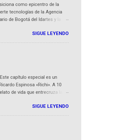
osiciona como epicentro de la
erte tecnologías de la Agencia
ario de Bogotá del Idartes y la
r aeroespacial para inspirar a
SIGUE LEYENDO
ompetencia mundial que opera en
 espaciales como satélites y
rio (calle 26B #5-93), in...
Este capítulo especial es un
Ricardo Espinosa «Richi». A 10
lato de vida que entrecruza la
 del origen de la narrativa de este
SIGUE LEYENDO
ven librera de Barichara y de
tamente de una novela de espías
ibros reunidos por Richi hoy se
Sociales! Facebook:
an...