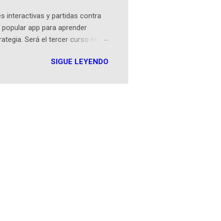
 interactivas y partidas contra
 popular app para aprender
rategia. Será el tercer curso no
n iOS a mediados de mayo y
SIGUE LEYENDO
como mover un alfil, hasta jugar
iones cortas, interactivas, con
s enseñó francés, ahora nos
plicación Duolingo fue lanzada
ha empeza...