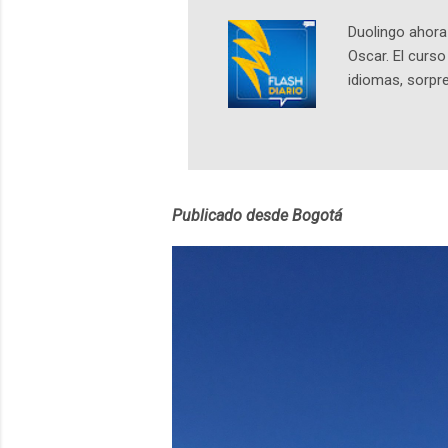
Duolingo ahora 
Oscar. El curs
idiomas, sorpre
lingüístico de
estará disponib
partidas comple
personajes sim
convierta en j
Publicado desde Bogotá
en 2012 y cuen