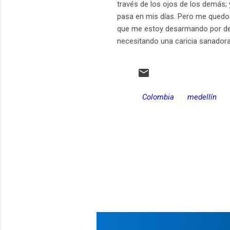
través de los ojos de los demás;
pasa en mis días. Pero me quedo 
que me estoy desarmando por dent
necesitando una caricia sanador
Colombia
medellín
C
o
m
e
n
t
a
r