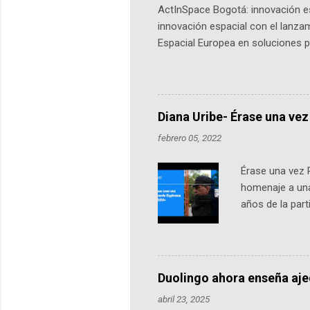
ActInSpace Bogotá: innovación es
innovación espacial con el lanza
Espacial Europea en soluciones pr
Universidad de los Andes, reúne a
emprendedores y estudiantes. Qu
más de 60 ciudades, donde partic
datos orbitales. En Bogotá, arranc
Diana Uribe- Érase una vez
febrero 05, 2022
Érase una vez 
homenaje a una
años de la par
literatura, la h
podcast, de dón
nuestro protag
Notas del episo
Duolingo ahora enseña aj
pueden consult
abril 23, 2025
https://ift.tt/W