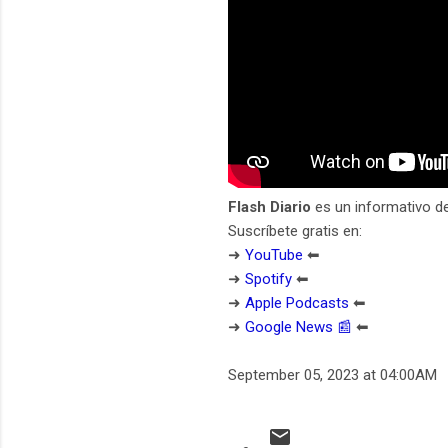
Flash Diario
es un informativo d
Suscríbete gratis en:
➜
YouTube
⬅︎
➜
Spotify
⬅︎
➜
Apple Podcasts
⬅︎
➜
Google News 📰
⬅︎
September 05, 2023 at 04:00AM