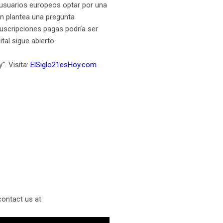
s usuarios europeos optar por una
én plantea una pregunta
suscripciones pagas podría ser
tal sigue abierto.
". Visita:
ElSiglo21esHoy.com
contact us at