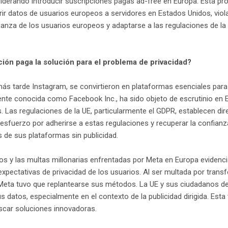
derando introducir suscripciones pagas ad-free en Europa. Esta pr
rir datos de usuarios europeos a servidores en Estados Unidos, viol
anza de los usuarios europeos y adaptarse a las regulaciones de l
ción paga la solución para el problema de privacidad?
ás tarde Instagram, se convirtieron en plataformas esenciales para
ente conocida como Facebook Inc., ha sido objeto de escrutinio en 
 Las regulaciones de la UE, particularmente el GDPR, establecen dire
 esfuerzo por adherirse a estas regulaciones y recuperar la confian
 de sus plataformas sin publicidad.
os y las multas millonarias enfrentadas por Meta en Europa evidenci
xpectativas de privacidad de los usuarios. Al ser multada por trans
 Meta tuvo que replantearse sus métodos. La UE y sus ciudadanos 
 datos, especialmente en el contexto de la publicidad dirigida. Esta 
uscar soluciones innovadoras.