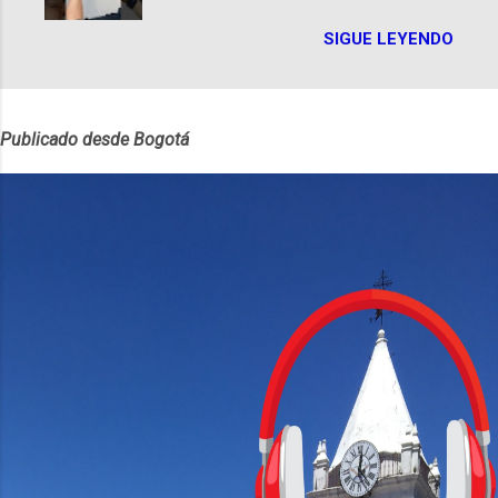
smartphones más recientes de
encarna una joven librera de Barichara y
SIGUE LEYENDO
Motorola, cada uno diseñado para
de nuestro protagonista: un personaje
satisfacer distintas necesidades y
de gabán y sombrero que parecía
preferencias de los usuarios. A
sacado directamente de una novela de
continuación, presentamos un análisis
espías Notas del episodio: -La
Publicado desde Bogotá
detallado de sus principales diferencias.
colección Ricardo Espinosa: los cómics,
Diseño y Dimensiones El Moto G24 se
las novelas y los libros reunidos por
destaca por ser más liviano y delgado ,
Richi hoy se pueden consultar en la
con un peso de 180g y un perfil de 8mm,
Biblioteca Luis Ángel Arango ¡Síguenos
frente al Moto G24 Power que es un
en nuestras Redes Sociales! Facebook:
poco más pesado y grueso, pesando
https://ift.tt/Wq25SBg Instagram:
197g con un perfil de 9mm. Pantalla
https://ift.tt/UPfSeo3 Twitter:
Ambos modelos cuentan con una
https://twitter.com/dian...
pantalla de 6.56 pulgadas, resolución
HD+ y una tasa de refresco de 90Hz,
asegurando una experiencia visual
fluida. Procesador y Rendimiento
Equipados con el chipset MediaTek
Helio G85, el Moto G24 ofrece 4GB de