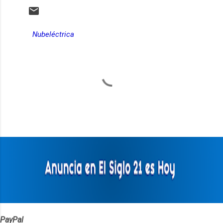
Nubeléctrica
C
o
m
e
n
t
a
r
i
o
s
PayPal