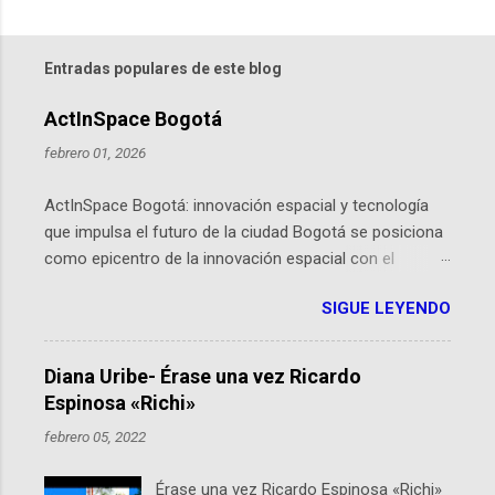
Entradas populares de este blog
ActInSpace Bogotá
febrero 01, 2026
ActInSpace Bogotá: innovación espacial y tecnología
que impulsa el futuro de la ciudad Bogotá se posiciona
como epicentro de la innovación espacial con el
lanzamiento inminente de ActInSpace 2026, un
SIGUE LEYENDO
hackathon global que convierte tecnologías de la
Agencia Espacial Europea en soluciones prácticas para
la vida cotidiana. Este evento, organizado por el
Diana Uribe- Érase una vez Ricardo
Planetario de Bogotá del Idartes y la Universidad de los
Espinosa «Richi»
Andes, reúne a expertos como el presidente de Airbus
febrero 05, 2022
Colombia y líderes del sector aeroespacial para inspirar
a emprendedores y estudiantes. Qué es ActInSpace y
Érase una vez Ricardo Espinosa «Richi»