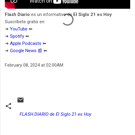
Flash Diario
es un informativo de
El Siglo 21 es Hoy
Suscríbete gratis en:
➜
YouTube
⬅︎
➜
Spotify
⬅︎
➜
Apple Podcasts
⬅︎
➜
Google News 📰
⬅︎
February 08, 2024 at 02:00AM
FLASH DIARIO de El Siglo 21 es Hoy
C