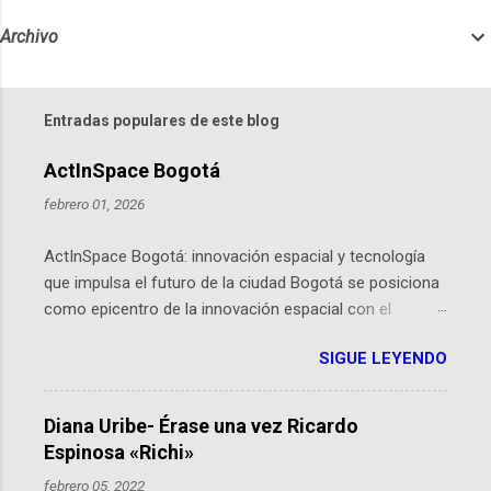
Archivo
Entradas populares de este blog
ActInSpace Bogotá
febrero 01, 2026
ActInSpace Bogotá: innovación espacial y tecnología
que impulsa el futuro de la ciudad Bogotá se posiciona
como epicentro de la innovación espacial con el
lanzamiento inminente de ActInSpace 2026, un
SIGUE LEYENDO
hackathon global que convierte tecnologías de la
Agencia Espacial Europea en soluciones prácticas para
la vida cotidiana. Este evento, organizado por el
Diana Uribe- Érase una vez Ricardo
Planetario de Bogotá del Idartes y la Universidad de los
Espinosa «Richi»
Andes, reúne a expertos como el presidente de Airbus
febrero 05, 2022