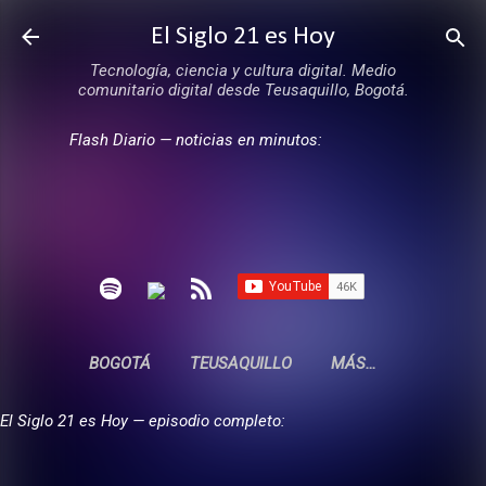
Ir al contenido principal
El Siglo 21 es Hoy
Tecnología, ciencia y cultura digital. Medio
comunitario digital desde Teusaquillo, Bogotá.
Flash Diario — noticias en minutos:
BOGOTÁ
TEUSAQUILLO
MÁS…
El Siglo 21 es Hoy — episodio completo: