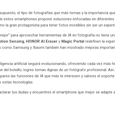
supuesto, el tipo de fotografías que más tomas y la importancia que 
 de estos smartphones propone soluciones enfocadas en diferentes s
como la gran protagonista para tener fotos increíbles sin ser un expert
mejor” para aprovechar herramientas de IA en fotografía no tiene u
tion Sensing
,
HONOR AI Eraser
y
Magic Portal
redefinen la exper
as como Samsung y Xiaomi también han mostrado mejoras important
eligencia artificial seguirá evolucionando, ofreciendo cada vez más
 del bolsillo, logres tomas dignas de un fotógrafo profesional. Así 
ares las funciones de IA que más te interesen y valores el soport
o estas tecnologías.
aclarar tus dudas y encuentres el smartphone que mejor se adapte a 