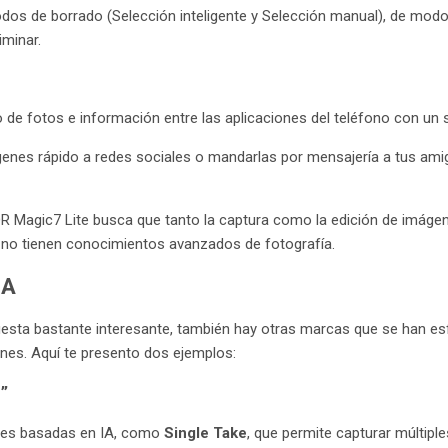
dos de borrado (Selección inteligente y Selección manual), de modo
iminar.
io de fotos e información entre las aplicaciones del teléfono con un 
ágenes rápido a redes sociales o mandarlas por mensajería a tus ami
 Magic7 Lite busca que tanto la captura como la edición de imágene
s no tienen conocimientos avanzados de fotografía.
IA
ta bastante interesante, también hay otras marcas que se han esf
nes. Aquí te presento dos ejemplos:
e”
nes basadas en IA, como
Single Take
, que permite capturar múltipl