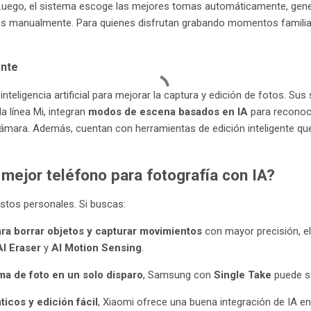
 Luego, el sistema escoge las mejores tomas automáticamente, gene
s manualmente. Para quienes disfrutan grabando momentos familiare
ente
 inteligencia artificial para mejorar la captura y edición de fotos. 
a línea Mi, integran
modos de escena basados en IA
para reconoce
 cámara. Además, cuentan con herramientas de edición inteligente q
 mejor teléfono para fotografía con IA?
stos personales. Si buscas:
ra borrar objetos y capturar movimientos
con mayor precisión, e
I Eraser
y
AI Motion Sensing
.
ma de foto en un solo disparo
, Samsung con
Single Take
puede se
cos y edición fácil
, Xiaomi ofrece una buena integración de IA en