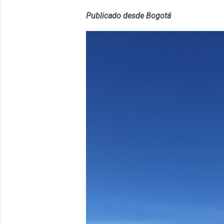
convierta en j
Publicado desde Bogotá
en 2012 y cuen