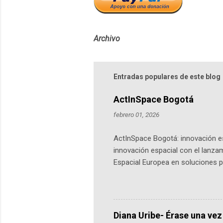
Archivo
Entradas populares de este blog
ActInSpace Bogotá
febrero 01, 2026
ActInSpace Bogotá: innovación es
innovación espacial con el lanza
Espacial Europea en soluciones pr
Universidad de los Andes, reúne a
emprendedores y estudiantes. Qu
más de 60 ciudades, donde partic
datos orbitales. En Bogotá, arranc
Diana Uribe- Érase una vez