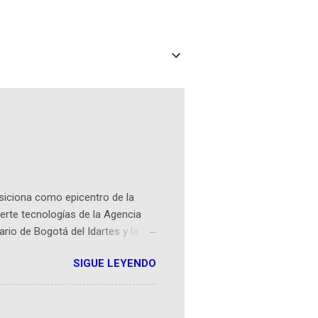
osiciona como epicentro de la
erte tecnologías de la Agencia
ario de Bogotá del Idartes y la
r aeroespacial para inspirar a
SIGUE LEYENDO
ompetencia mundial que opera en
 espaciales como satélites y
rio (calle 26B #5-93), in...