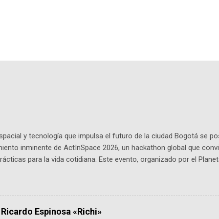
pacial y tecnología que impulsa el futuro de la ciudad Bogotá se p
miento inminente de ActInSpace 2026, un hackathon global que convi
ácticas para la vida cotidiana. Este evento, organizado por el Planet
 expertos como el presidente de Airbus Colombia y líderes del secto
é es ActInSpace y por qué importa en Bogotá ActInSpace es una c
ipantes tienen 24 horas para idear startups basadas en tecnologías
a con un evento gratuito el 30 de enero a las 10:00 a. m. en el Planeta
 Ricardo Espinosa «Richi»