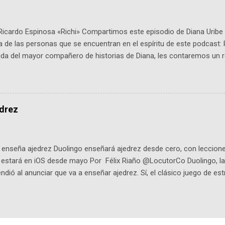
Ricardo Espinosa «Richi» Compartimos este episodio de Diana Uribe 
 de las personas que se encuentran en el espíritu de este podcast: 
tida del mayor compañero de historias de Diana, les contaremos un re
istoria, el cine, los cómics, la fantasía y el amor. También hablaremos
de viene "la fuerza poderosa", del relato viviente que encarna una jo
onista: un personaje de gabán y sombrero que parecía sacado direc
dio: -La colección Ricardo Espinosa: los cómics, las novelas y los l
edrez
ar en la Biblioteca Luis Ángel Arango ¡Síguenos en nuestras Redes 
q25SBg Instagram: https://ift.tt/UPfSeo3 Twitter: https://twitter.com/di
enseña ajedrez Duolingo enseñará ajedrez desde cero, con lecciones
o estará en iOS desde mayo Por Félix Riaño @LocutorCo Duolingo, la
ndió al anunciar que va a enseñar ajedrez. Sí, el clásico juego de est
 la app, después de música y matemáticas. Comenzará como beta e
le primero en inglés. Los usuarios aprenderán desde lo más básico, 
tas. El sistema de enseñanza es similar al de sus otros cursos: lecc
páticos y ayudas visuales. ¿Será posible que una app que antes no