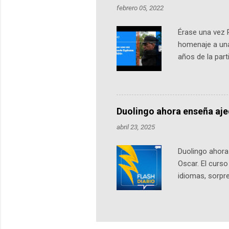
febrero 05, 2022
Érase una vez 
homenaje a una
años de la par
literatura, la h
podcast, de dón
nuestro protag
Notas del episo
Duolingo ahora enseña aj
pueden consult
abril 23, 2025
https://ift.tt/W
Duolingo ahora 
Oscar. El curs
idiomas, sorpre
lingüístico de
estará disponib
partidas comple
personajes sim