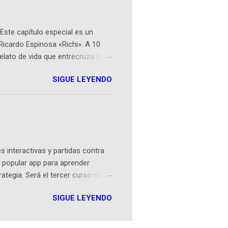
Este capítulo especial es un
Ricardo Espinosa «Richi». A 10
lato de vida que entrecruza la
 del origen de la narrativa de este
SIGUE LEYENDO
ven librera de Barichara y de
tamente de una novela de espías
ibros reunidos por Richi hoy se
Sociales! Facebook:
an...
 interactivas y partidas contra
 popular app para aprender
rategia. Será el tercer curso no
n iOS a mediados de mayo y
SIGUE LEYENDO
como mover un alfil, hasta jugar
iones cortas, interactivas, con
s enseñó francés, ahora nos