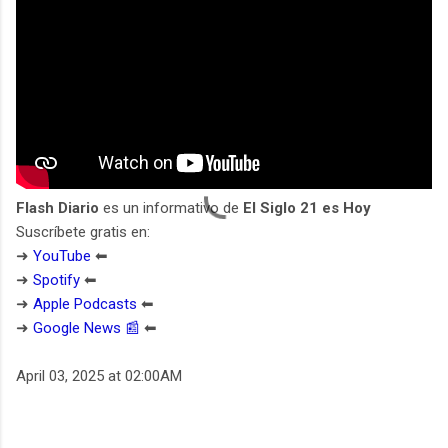
Flash Diario
es un informativo de
El Siglo 21 es Hoy
Suscríbete gratis en:
➜
YouTube
⬅︎
➜
Spotify
⬅︎
➜
Apple Podcasts
⬅︎
➜
Google News 📰
⬅︎
April 03, 2025 at 02:00AM