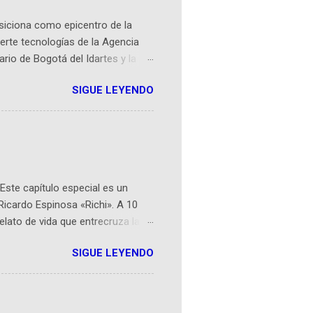
osiciona como epicentro de la
erte tecnologías de la Agencia
ario de Bogotá del Idartes y la
r aeroespacial para inspirar a
SIGUE LEYENDO
ompetencia mundial que opera en
 espaciales como satélites y
rio (calle 26B #5-93), in...
Este capítulo especial es un
Ricardo Espinosa «Richi». A 10
lato de vida que entrecruza la
 del origen de la narrativa de este
SIGUE LEYENDO
ven librera de Barichara y de
tamente de una novela de espías
ibros reunidos por Richi hoy se
Sociales! Facebook: