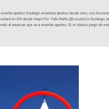
q25SBg Instagram: https://ift.tt/UPfSeo3 Twitter: https://twitter.com/di
enseña ajedrez Duolingo enseñará ajedrez desde cero, con lecciones
o estará en iOS desde mayo Por Félix Riaño @LocutorCo Duolingo, la
ndió al anunciar que va a enseñar ajedrez. Sí, el clásico juego de est
 la app, después de música y matemáticas. Comenzará como beta e
le primero en inglés. Los usuarios aprenderán desde lo más básico, 
tas. El sistema de enseñanza es similar al de sus otros cursos: lecc
páticos y ayudas visuales. ¿Será posible que una app que antes no
ugadores de ajedrez? Aún no podrás jugar contra otros humanos La a
ta con más de 37 millones de usuarios activos diarios. Desde 2022, 