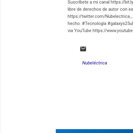
Suscríbete a mi canal https://bit
libre de derechos de autor con est
https://twitter.com/Nubelectrica_ 
hecho. #Tecnología #galaxys25ul
via YouTube https://www.yout
Nubeléctrica
C
o
m
e
n
t
a