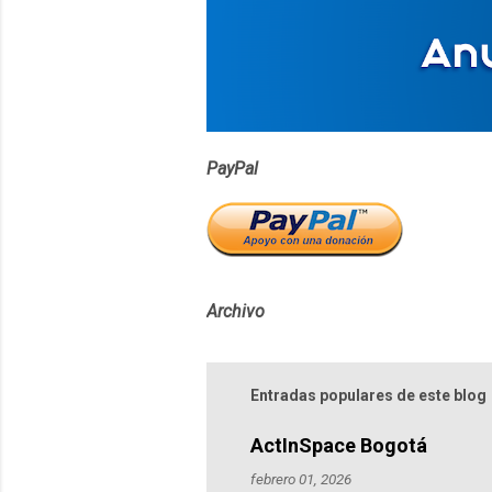
r
i
o
s
PayPal
Archivo
Entradas populares de este blog
ActInSpace Bogotá
febrero 01, 2026