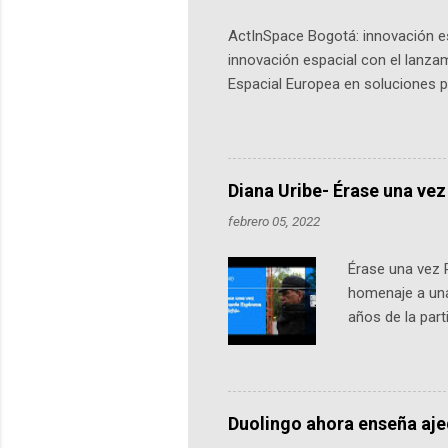
ActInSpace Bogotá: innovación es
innovación espacial con el lanza
Espacial Europea en soluciones pr
Universidad de los Andes, reúne a
emprendedores y estudiantes. Qu
más de 60 ciudades, donde partic
datos orbitales. En Bogotá, arranc
Diana Uribe- Érase una vez
febrero 05, 2022
Érase una vez 
homenaje a una
años de la par
literatura, la h
podcast, de dón
nuestro protag
Notas del episo
Duolingo ahora enseña aj
pueden consult