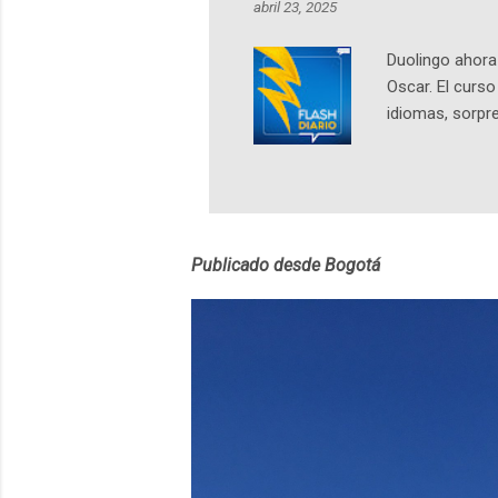
abril 23, 2025
https://ift.tt/W
Duolingo ahora 
Oscar. El curs
idiomas, sorpre
lingüístico de
estará disponib
partidas comple
personajes sim
convierta en j
Publicado desde Bogotá
en 2012 y cuen