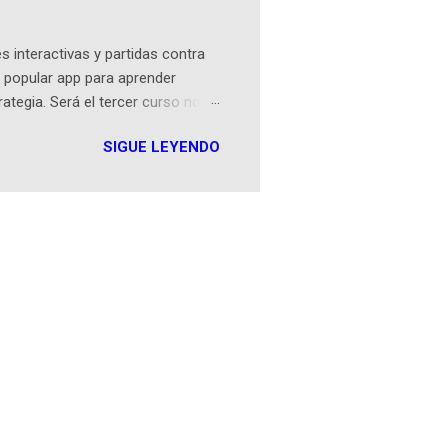
an...
 interactivas y partidas contra
 popular app para aprender
rategia. Será el tercer curso no
n iOS a mediados de mayo y
SIGUE LEYENDO
como mover un alfil, hasta jugar
iones cortas, interactivas, con
s enseñó francés, ahora nos
plicación Duolingo fue lanzada
ha empeza...