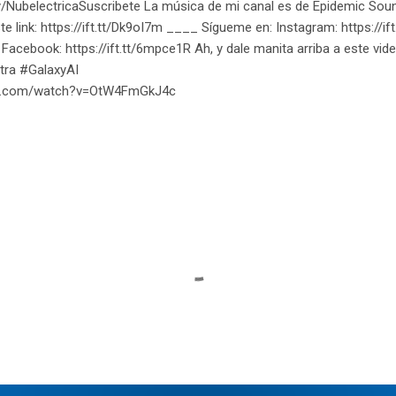
.ly/NubelectricaSuscribete La música de mi canal es de Epidemic Sou
e link: https://ift.tt/Dk9oI7m ____ Sígueme en: Instagram: https://ift
Facebook: https://ift.tt/6mpce1R Ah, y dale manita arriba a este vide
tra #GalaxyAI
ube.com/watch?v=OtW4FmGkJ4c