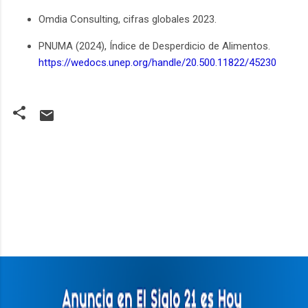
Omdia Consulting, cifras globales 2023.
PNUMA (2024), Índice de Desperdicio de Alimentos.
https://wedocs.unep.org/handle/20.500.11822/45230
C
o
m
e
n
t
a
r
i