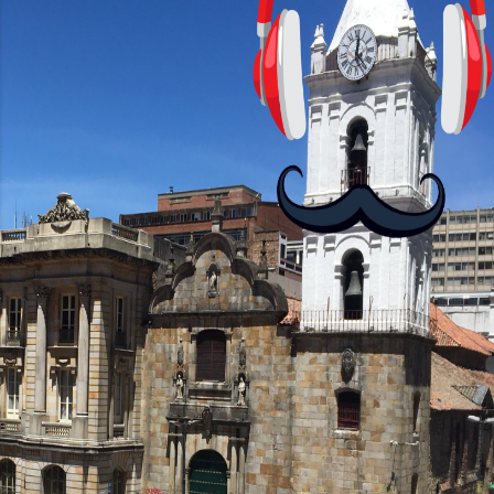
visuales. ¿Será posible que una app que
antes nos enseñó francés, ahora nos
convierta en jugadores de ajedrez? Aún
no podrás jugar contra otros humanos
La aplicación Duolingo fue lanzada en
2012 y cuenta con más de 37 millones
de usuarios activos diarios. Desde 2022,
ha empeza...