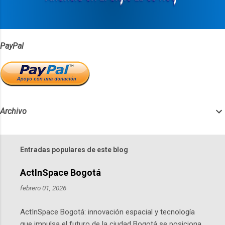
o
s
PayPal
Archivo
Entradas populares de este blog
ActInSpace Bogotá
febrero 01, 2026
ActInSpace Bogotá: innovación espacial y tecnología
que impulsa el futuro de la ciudad Bogotá se posiciona