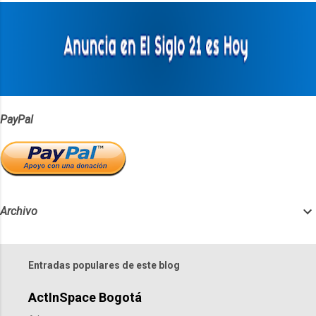
a
r
i
o
s
PayPal
Archivo
Entradas populares de este blog
ActInSpace Bogotá