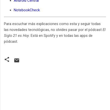
Android Central
NotebookCheck
Para escuchar más explicaciones como esta y seguir todas
las novedades tecnológicas, no olvides pasar por el pódcast
El
Siglo 21 es Hoy
. Está en Spotify y en todas las apps de
pódcast.
C
o
m
e
n
t