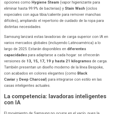
opciones como
Hygiene Steam
(vapor higienizante para
eliminar hasta 99.9% de bacterias) y
Stain Wash
(ciclos
especiales con agua tibia/caliente para remover manchas
difíciles), ampliando el repertorio de cuidado de la ropa para
distintas necesidades.
Samsung lanzará estas lavadoras de carga superior con IA en
varios mercados globales (incluyendo Latinoamérica) a lo
largo de 2025. Estarán disponibles en
diferentes
capacidades
para adaptarse a cada hogar: se ofrecerán
versiones de
13, 15, 17, 19 y hasta 21 kilogramos
de carga.
También presentan un diseño moderno de la línea Bespoke,
con acabados en colores elegantes (como
Black
Caviar
y
Deep Charcoal
) para integrarse con estilo en las
casas inteligentes actuales.
La competencia: lavadoras inteligentes
con IA
El movimiento de Samsung no ocurre en el vacío, pues la