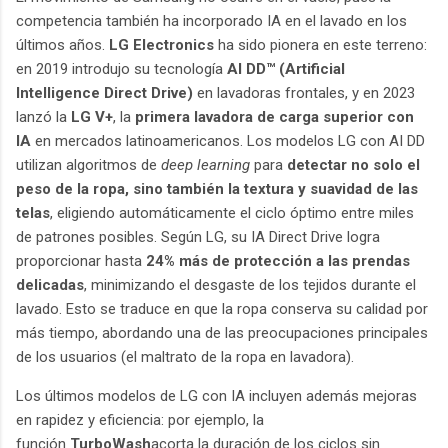
competencia también ha incorporado IA en el lavado en los
últimos años.
LG Electronics
ha sido pionera en este terreno:
en 2019 introdujo su tecnología
AI DD™ (Artificial
Intelligence Direct Drive)
en lavadoras frontales, y en 2023
lanzó la
LG V+
, la
primera lavadora de carga superior con
IA
en mercados latinoamericanos. Los modelos LG con AI DD
utilizan algoritmos de
deep learning
para
detectar no solo el
peso de la ropa, sino también la textura y suavidad de las
telas
, eligiendo automáticamente el ciclo óptimo entre miles
de patrones posibles. Según LG, su IA Direct Drive logra
proporcionar hasta
24% más de protección a las prendas
delicadas
, minimizando el desgaste de los tejidos durante el
lavado. Esto se traduce en que la ropa conserva su calidad por
más tiempo, abordando una de las preocupaciones principales
de los usuarios (el maltrato de la ropa en lavadora).
Los últimos modelos de LG con IA incluyen además mejoras
en rapidez y eficiencia: por ejemplo, la
función
TurboWash
acorta la duración de los ciclos sin