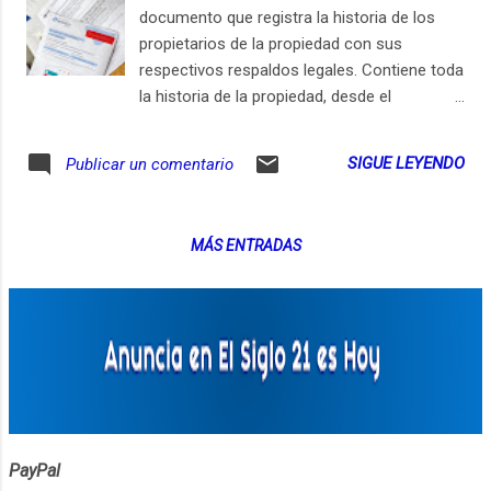
documento que registra la historia de los
propietarios de la propiedad con sus
respectivos respaldos legales. Contiene toda
la historia de la propiedad, desde el
momento en que se registró en la Oficina de
Registro de Instrumentos Públicos. La
SIGUE LEYENDO
Publicar un comentario
inteligencia artificial puede ser de gran ayuda
a la hora de analizar un documento con
criterios legales. De esta forma, podremos
MÁS ENTRADAS
detectar cualquier alerta que nos haga
sospechar que el negocio no es del todo
seguro o que podría traer alguna
complicación. Además de contener
información sobre los propietarios y la
construcción, el certificado también
proporciona datos sobre los negocios que
se han hecho con la propiedad (como venta,
alquiler, entre otros), asuntos legales como
PayPal
hipoteca y ubicación exacta con las