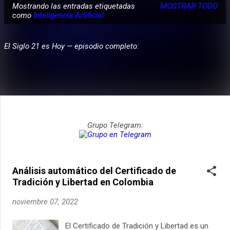
Mostrando las entradas etiquetadas
MOSTRAR TODO
E
como
Inteligencia Artificial
PARTICIPA
n
t
El Siglo 21 es Hoy — episodio completo:
r
a
d
a
s
Grupo Telegram:
Análisis automático del Certificado de
Tradición y Libertad en Colombia
noviembre 07, 2022
El Certificado de Tradición y Libertad es un