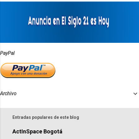
a
r
i
o
s
PayPal
Archivo
Entradas populares de este blog
ActInSpace Bogotá