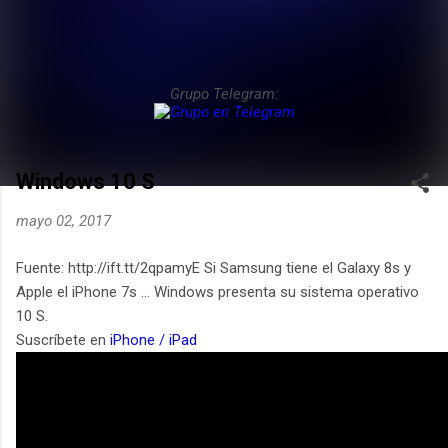
Grupo Telegram:
Windows 10 S
mayo 02, 2017
Fuente: http://ift.tt/2qpamyE Si Samsung tiene el Galaxy 8s y
Apple el iPhone 7s ... Windows presenta su sistema operativo
10 S.
Suscríbete en
iPhone / iPad