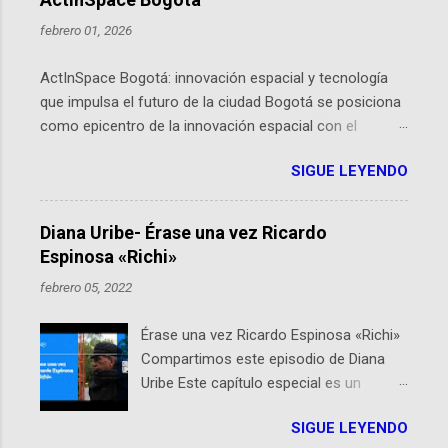
febrero 01, 2026
ActInSpace Bogotá: innovación espacial y tecnología
que impulsa el futuro de la ciudad Bogotá se posiciona
como epicentro de la innovación espacial con el
lanzamiento inminente de ActInSpace 2026, un
SIGUE LEYENDO
hackathon global que convierte tecnologías de la
Agencia Espacial Europea en soluciones prácticas para
la vida cotidiana. Este evento, organizado por el
Diana Uribe- Érase una vez Ricardo
Planetario de Bogotá del Idartes y la Universidad de los
Espinosa «Richi»
Andes, reúne a expertos como el presidente de Airbus
febrero 05, 2022
Colombia y líderes del sector aeroespacial para inspirar
a emprendedores y estudiantes. Qué es ActInSpace y
Érase una vez Ricardo Espinosa «Richi»
por qué importa en Bogotá ActInSpace es una
Compartimos este episodio de Diana
competencia mundial que opera en más de 60
Uribe Este capítulo especial es un
ciudades, donde participantes tienen 24 horas para
homenaje a una de las personas que se
idear startups basadas en tecnologías espaciales
SIGUE LEYENDO
encuentran en el espíritu de este
como satélites y datos orbitales. En Bogotá, arranca