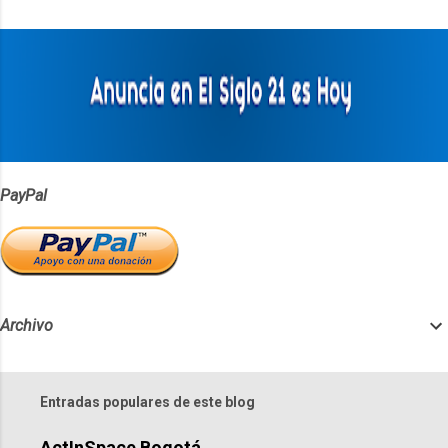
t
a
r
i
o
s
PayPal
Archivo
Entradas populares de este blog
ActInSpace Bogotá