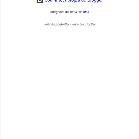
Imágenes del tema:
sololos
Félix @LocutorCo - www.Locutor.Co