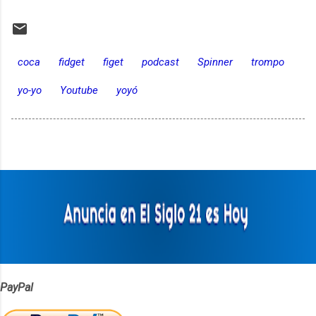
coca
fidget
figet
podcast
Spinner
trompo
yo-yo
Youtube
yoyó
PayPal