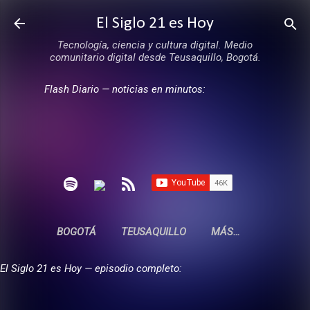
Ir al contenido principal
El Siglo 21 es Hoy
Tecnología, ciencia y cultura digital. Medio
comunitario digital desde Teusaquillo, Bogotá.
Flash Diario — noticias en minutos:
BOGOTÁ
TEUSAQUILLO
MÁS…
El Siglo 21 es Hoy — episodio completo: