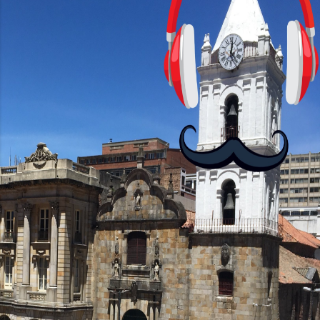
cursos: lecciones cortas, interactivas,
con personajes simpáticos y ayudas
visuales. ¿Será posible que una app que
antes nos enseñó francés, ahora nos
convierta en jugadores de ajedrez? Aún
no podrás jugar contra otros humanos
La aplicación Duolingo fue lanzada en
2012 y cuenta con más de 37 millones
de usuarios activos diarios. Desde 2022,
ha empeza...