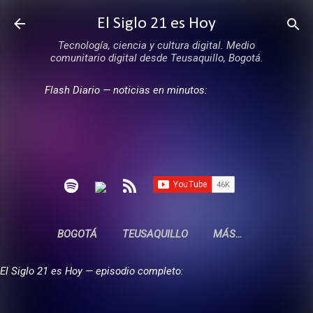
Ir al contenido principal
El Siglo 21 es Hoy
Tecnología, ciencia y cultura digital. Medio
comunitario digital desde Teusaquillo, Bogotá.
Flash Diario — noticias en minutos:
BOGOTÁ
TEUSAQUILLO
MÁS…
El Siglo 21 es Hoy — episodio completo: