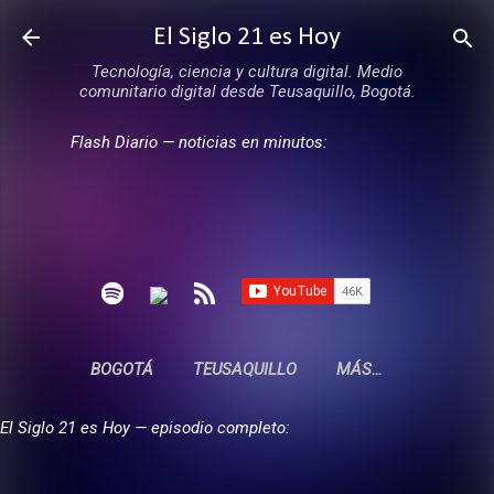
Ir al contenido principal
El Siglo 21 es Hoy
Tecnología, ciencia y cultura digital. Medio
comunitario digital desde Teusaquillo, Bogotá.
Flash Diario — noticias en minutos:
BOGOTÁ
TEUSAQUILLO
MÁS…
El Siglo 21 es Hoy — episodio completo: