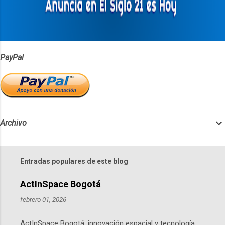
i
o
s
PayPal
Archivo
Entradas populares de este blog
ActInSpace Bogotá
febrero 01, 2026
ActInSpace Bogotá: innovación espacial y tecnología