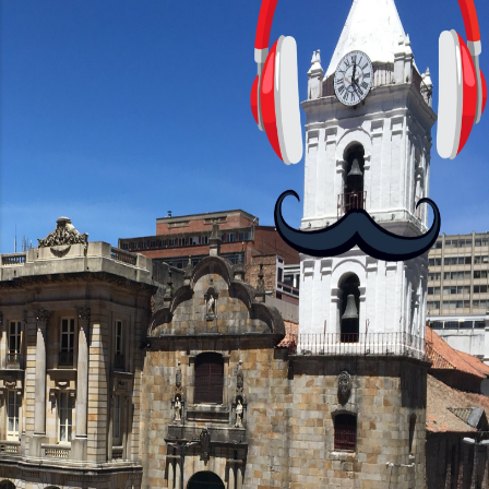
con personajes simpáticos y ayudas
visuales. ¿Será posible que una app que
antes nos enseñó francés, ahora nos
convierta en jugadores de ajedrez? Aún
no podrás jugar contra otros humanos
La aplicación Duolingo fue lanzada en
2012 y cuenta con más de 37 millones
de usuarios activos diarios. Desde 2022,
ha empeza...