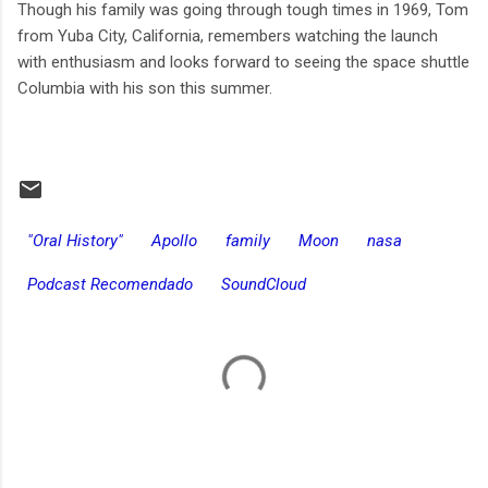
Though his family was going through tough times in 1969, Tom
from Yuba City, California, remembers watching the launch
with enthusiasm and looks forward to seeing the space shuttle
Columbia with his son this summer.
"Oral History"
Apollo
family
Moon
nasa
Podcast Recomendado
SoundCloud
C
o
m
e
n