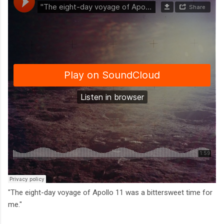
"The eight-day voyage of Apollo 11 was a bittersweet time for
me."