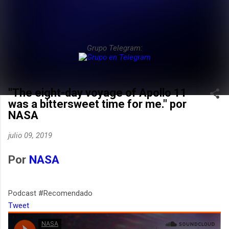
Grupo Telegram:
"The eight-day voyage of Apollo 11
was a bittersweet time for me." por
NASA
julio 09, 2019
Por
NASA
Podcast #Recomendado
Tweet