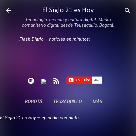
Ir al contenido principal
El Siglo 21 es Hoy
Tecnología, ciencia y cultura digital. Medio
comunitario digital desde Teusaquillo, Bogotá.
Flash Diario — noticias en minutos:
BOGOTÁ
TEUSAQUILLO
MÁS…
El Siglo 21 es Hoy — episodio completo: