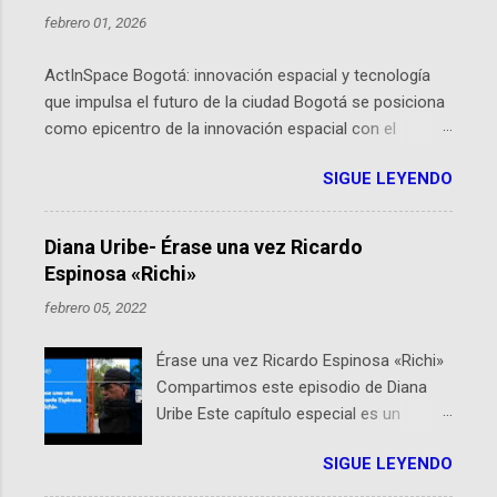
febrero 01, 2026
ActInSpace Bogotá: innovación espacial y tecnología
que impulsa el futuro de la ciudad Bogotá se posiciona
como epicentro de la innovación espacial con el
lanzamiento inminente de ActInSpace 2026, un
SIGUE LEYENDO
hackathon global que convierte tecnologías de la
Agencia Espacial Europea en soluciones prácticas para
la vida cotidiana. Este evento, organizado por el
Diana Uribe- Érase una vez Ricardo
Planetario de Bogotá del Idartes y la Universidad de los
Espinosa «Richi»
Andes, reúne a expertos como el presidente de Airbus
febrero 05, 2022
Colombia y líderes del sector aeroespacial para inspirar
a emprendedores y estudiantes. Qué es ActInSpace y
Érase una vez Ricardo Espinosa «Richi»
por qué importa en Bogotá ActInSpace es una
Compartimos este episodio de Diana
competencia mundial que opera en más de 60
Uribe Este capítulo especial es un
ciudades, donde participantes tienen 24 horas para
homenaje a una de las personas que se
idear startups basadas en tecnologías espaciales
SIGUE LEYENDO
encuentran en el espíritu de este
como satélites y datos orbitales. En Bogotá, arranca
podcast: Ricardo Espinosa «Richi». A 10