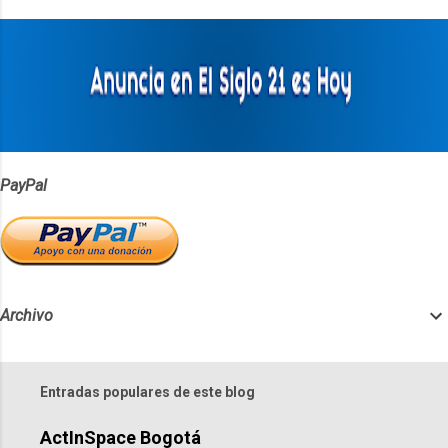
t
a
r
i
o
s
PayPal
Archivo
Entradas populares de este blog
ActInSpace Bogotá