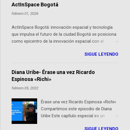
ActInSpace Bogotá
febrero 01, 2026
ActInSpace Bogotá: innovación espacial y tecnología
que impulsa el futuro de la ciudad Bogotá se posiciona
como epicentro de la innovación espacial con el
lanzamiento inminente de ActInSpace 2026, un
SIGUE LEYENDO
hackathon global que convierte tecnologías de la
Agencia Espacial Europea en soluciones prácticas para
la vida cotidiana. Este evento, organizado por el
Diana Uribe- Érase una vez Ricardo
Planetario de Bogotá del Idartes y la Universidad de los
Espinosa «Richi»
Andes, reúne a expertos como el presidente de Airbus
febrero 05, 2022
Colombia y líderes del sector aeroespacial para inspirar
a emprendedores y estudiantes. Qué es ActInSpace y
Érase una vez Ricardo Espinosa «Richi»
por qué importa en Bogotá ActInSpace es una
Compartimos este episodio de Diana
competencia mundial que opera en más de 60
Uribe Este capítulo especial es un
ciudades, donde participantes tienen 24 horas para
homenaje a una de las personas que se
idear startups basadas en tecnologías espaciales
SIGUE LEYENDO
encuentran en el espíritu de este