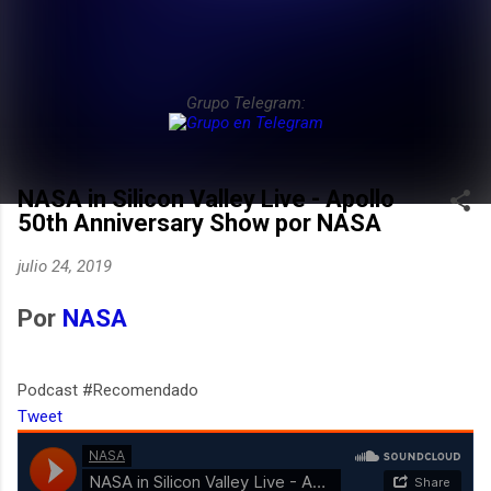
Grupo Telegram:
NASA in Silicon Valley Live - Apollo
50th Anniversary Show por NASA
julio 24, 2019
Por
NASA
Podcast #Recomendado
Tweet