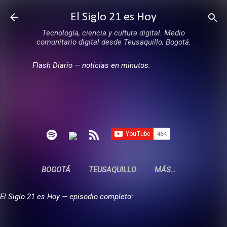
Ir al contenido principal
El Siglo 21 es Hoy
Tecnología, ciencia y cultura digital. Medio
comunitario digital desde Teusaquillo, Bogotá.
Flash Diario — noticias en minutos:
BOGOTÁ
TEUSAQUILLO
MÁS…
El Siglo 21 es Hoy — episodio completo: