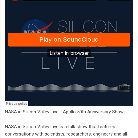
NASA in Silicon Valley Live - Apollo 50th Anniversary Show
NASA in Silicon Valley Live is a talk show that features
conversations with scientists, researchers, engineers and all-