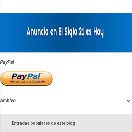
n
t
a
r
i
o
s
PayPal
Archivo
Entradas populares de este blog