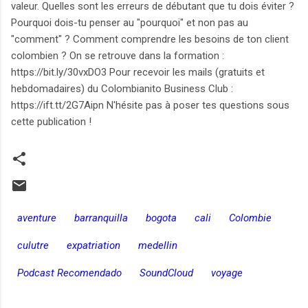
valeur. Quelles sont les erreurs de débutant que tu dois éviter ?
Pourquoi dois-tu penser au "pourquoi" et non pas au
"comment" ? Comment comprendre les besoins de ton client
colombien ? On se retrouve dans la formation :
https://bit.ly/30vxDO3 Pour recevoir les mails (gratuits et
hebdomadaires) du Colombianito Business Club :
https://ift.tt/2G7Aipn N'hésite pas à poser tes questions sous
cette publication !
aventure
barranquilla
bogota
cali
Colombie
culutre
expatriation
medellin
Podcast Recomendado
SoundCloud
voyage
C