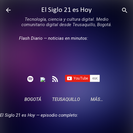
Ir al contenido principal
El Siglo 21 es Hoy
Tecnología, ciencia y cultura digital. Medio
comunitario digital desde Teusaquillo, Bogotá.
Flash Diario — noticias en minutos:
BOGOTÁ
TEUSAQUILLO
MÁS…
El Siglo 21 es Hoy — episodio completo: