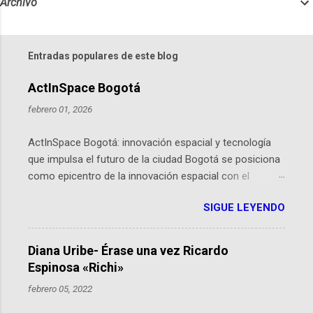
Archivo
Entradas populares de este blog
ActInSpace Bogotá
febrero 01, 2026
ActInSpace Bogotá: innovación espacial y tecnología
que impulsa el futuro de la ciudad Bogotá se posiciona
como epicentro de la innovación espacial con el
lanzamiento inminente de ActInSpace 2026, un
SIGUE LEYENDO
hackathon global que convierte tecnologías de la
Agencia Espacial Europea en soluciones prácticas para
la vida cotidiana. Este evento, organizado por el
Diana Uribe- Érase una vez Ricardo
Planetario de Bogotá del Idartes y la Universidad de los
Espinosa «Richi»
Andes, reúne a expertos como el presidente de Airbus
febrero 05, 2022
Colombia y líderes del sector aeroespacial para inspirar
a emprendedores y estudiantes. Qué es ActInSpace y