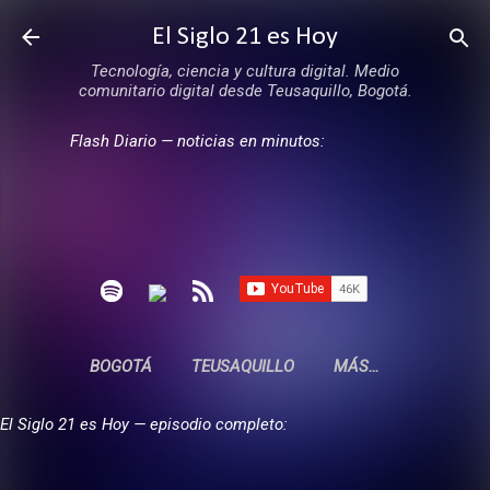
Ir al contenido principal
El Siglo 21 es Hoy
Tecnología, ciencia y cultura digital. Medio
comunitario digital desde Teusaquillo, Bogotá.
Flash Diario — noticias en minutos:
BOGOTÁ
TEUSAQUILLO
MÁS…
El Siglo 21 es Hoy — episodio completo: