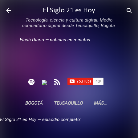
Ir al contenido principal
El Siglo 21 es Hoy
Tecnología, ciencia y cultura digital. Medio
comunitario digital desde Teusaquillo, Bogotá.
Flash Diario — noticias en minutos:
BOGOTÁ
TEUSAQUILLO
MÁS…
El Siglo 21 es Hoy — episodio completo: