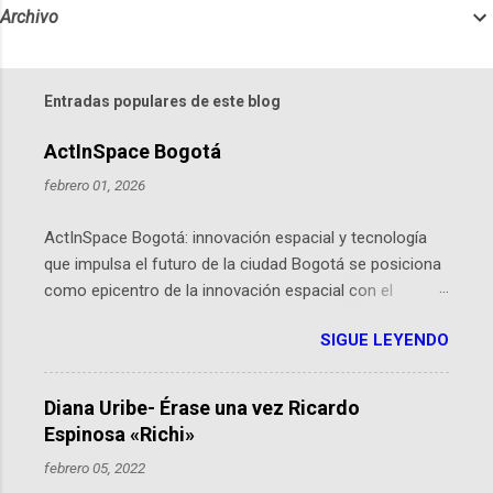
Archivo
Entradas populares de este blog
ActInSpace Bogotá
febrero 01, 2026
ActInSpace Bogotá: innovación espacial y tecnología
que impulsa el futuro de la ciudad Bogotá se posiciona
como epicentro de la innovación espacial con el
lanzamiento inminente de ActInSpace 2026, un
SIGUE LEYENDO
hackathon global que convierte tecnologías de la
Agencia Espacial Europea en soluciones prácticas para
la vida cotidiana. Este evento, organizado por el
Diana Uribe- Érase una vez Ricardo
Planetario de Bogotá del Idartes y la Universidad de los
Espinosa «Richi»
Andes, reúne a expertos como el presidente de Airbus
febrero 05, 2022
Colombia y líderes del sector aeroespacial para inspirar