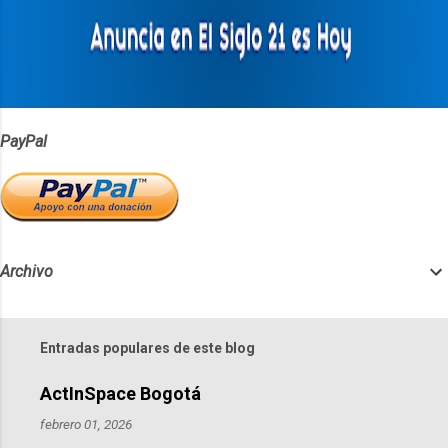
r
i
o
s
PayPal
Archivo
Entradas populares de este blog
ActInSpace Bogotá
febrero 01, 2026