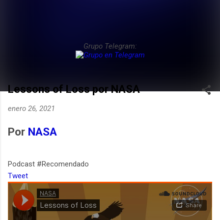
Grupo Telegram:
Lessons of Loss por NASA
enero 26, 2021
Por
NASA
Podcast #Recomendado
Tweet