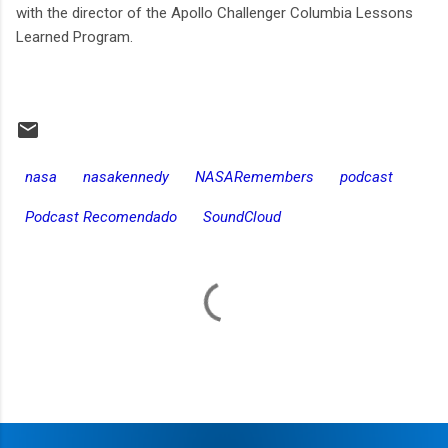
with the director of the Apollo Challenger Columbia Lessons
Learned Program.
nasa
nasakennedy
NASARemembers
podcast
Podcast Recomendado
SoundCloud
C
o
m
e
n
t
a