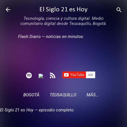
Ir al contenido principal
El Siglo 21 es Hoy
Tecnología, ciencia y cultura digital. Medio
comunitario digital desde Teusaquillo, Bogotá.
Flash Diario — noticias en minutos:
BOGOTÁ
TEUSAQUILLO
MÁS…
El Siglo 21 es Hoy — episodio completo: