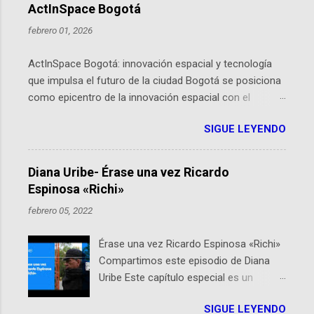
ActInSpace Bogotá
febrero 01, 2026
ActInSpace Bogotá: innovación espacial y tecnología
que impulsa el futuro de la ciudad Bogotá se posiciona
como epicentro de la innovación espacial con el
lanzamiento inminente de ActInSpace 2026, un
SIGUE LEYENDO
hackathon global que convierte tecnologías de la
Agencia Espacial Europea en soluciones prácticas para
la vida cotidiana. Este evento, organizado por el
Diana Uribe- Érase una vez Ricardo
Planetario de Bogotá del Idartes y la Universidad de los
Espinosa «Richi»
Andes, reúne a expertos como el presidente de Airbus
febrero 05, 2022
Colombia y líderes del sector aeroespacial para inspirar
a emprendedores y estudiantes. Qué es ActInSpace y
Érase una vez Ricardo Espinosa «Richi»
por qué importa en Bogotá ActInSpace es una
Compartimos este episodio de Diana
competencia mundial que opera en más de 60
Uribe Este capítulo especial es un
ciudades, donde participantes tienen 24 horas para
homenaje a una de las personas que se
idear startups basadas en tecnologías espaciales
SIGUE LEYENDO
encuentran en el espíritu de este