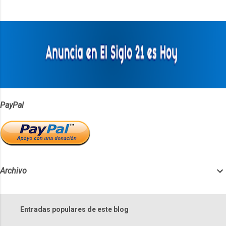
t
a
r
i
o
s
PayPal
Archivo
Entradas populares de este blog