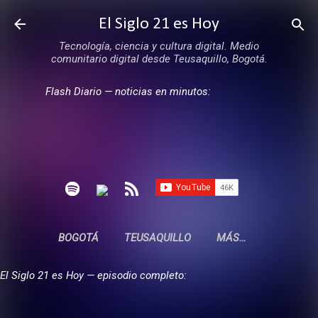
Ir al contenido principal
El Siglo 21 es Hoy
Tecnología, ciencia y cultura digital. Medio
comunitario digital desde Teusaquillo, Bogotá.
Flash Diario — noticias en minutos:
BOGOTÁ
TEUSAQUILLO
MÁS…
El Siglo 21 es Hoy — episodio completo: