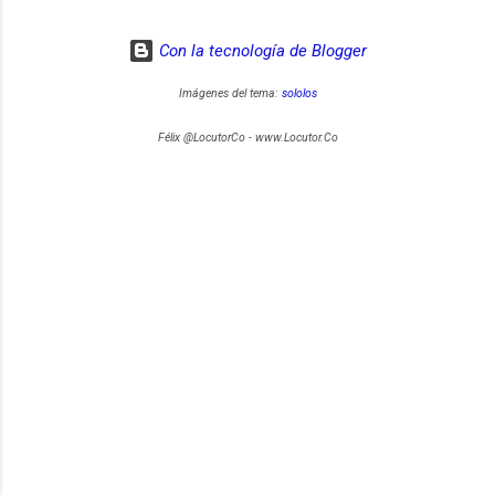
Con la tecnología de Blogger
Imágenes del tema:
sololos
Félix @LocutorCo - www.Locutor.Co