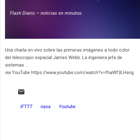
Una charla en vivo sobre las primeras imágenes a todo color
del telescopio espacial James Webb. La ingeniera jefa de
sistemas ...
via YouTube https://www.youtube.com/watch?v=fhaWf3LHsng
IFTTT
nasa
Youtube
C
o
m