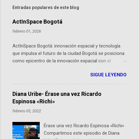
Entradas populares de este blog
ActInSpace Bogotá
febrero 01, 2026
ActInSpace Bogotá: innovación espacial y tecnología
que impulsa el futuro de la ciudad Bogotá se posiciona
como epicentro de la innovación espacial con el
lanzamiento inminente de ActInSpace 2026, un
SIGUE LEYENDO
hackathon global que convierte tecnologías de la
Agencia Espacial Europea en soluciones prácticas para
la vida cotidiana. Este evento, organizado por el
Diana Uribe- Érase una vez Ricardo
Planetario de Bogotá del Idartes y la Universidad de los
Espinosa «Richi»
Andes, reúne a expertos como el presidente de Airbus
febrero 05, 2022
Colombia y líderes del sector aeroespacial para inspirar
a emprendedores y estudiantes. Qué es ActInSpace y
Érase una vez Ricardo Espinosa «Richi»
por qué importa en Bogotá ActInSpace es una
Compartimos este episodio de Diana
competencia mundial que opera en más de 60