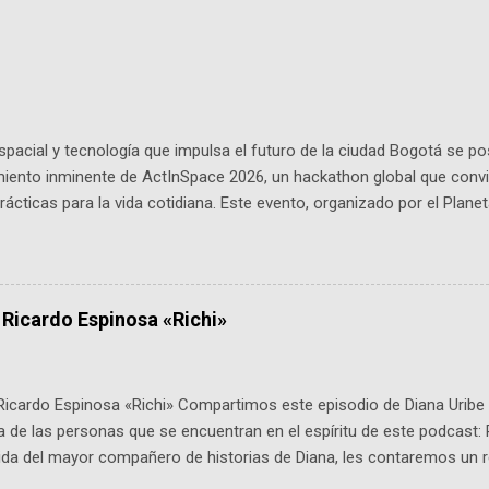
pacial y tecnología que impulsa el futuro de la ciudad Bogotá se p
miento inminente de ActInSpace 2026, un hackathon global que convi
ácticas para la vida cotidiana. Este evento, organizado por el Planet
 expertos como el presidente de Airbus Colombia y líderes del secto
é es ActInSpace y por qué importa en Bogotá ActInSpace es una c
ipantes tienen 24 horas para idear startups basadas en tecnologías
a con un evento gratuito el 30 de enero a las 10:00 a. m. en el Planeta
 Ricardo Espinosa «Richi»
Ricardo Espinosa «Richi» Compartimos este episodio de Diana Uribe 
 de las personas que se encuentran en el espíritu de este podcast: 
tida del mayor compañero de historias de Diana, les contaremos un re
istoria, el cine, los cómics, la fantasía y el amor. También hablaremos