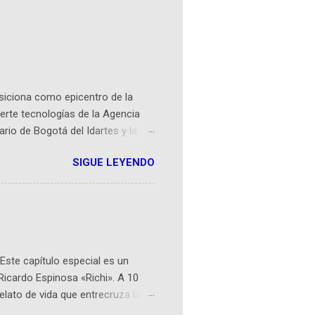
osiciona como epicentro de la
erte tecnologías de la Agencia
ario de Bogotá del Idartes y la
r aeroespacial para inspirar a
SIGUE LEYENDO
ompetencia mundial que opera en
 espaciales como satélites y
rio (calle 26B #5-93), in...
Este capítulo especial es un
Ricardo Espinosa «Richi». A 10
lato de vida que entrecruza la
 del origen de la narrativa de este