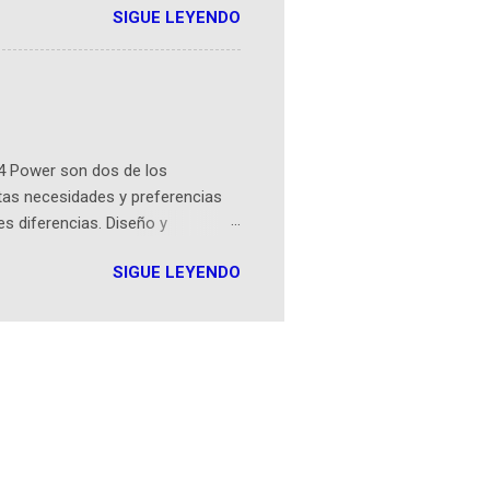
SIGUE LEYENDO
ven librera de Barichara y de
tamente de una novela de espías
ibros reunidos por Richi hoy se
Sociales! Facebook:
an...
4 Power son dos de los
tas necesidades y preferencias
es diferencias. Diseño y
 180g y un perfil de 8mm, frente
SIGUE LEYENDO
fil de 9mm. Pantalla Ambos
 refresco de 90Hz, asegurando
MediaTek Helio G85, el Moto G24
GB de RAM, mejorando su