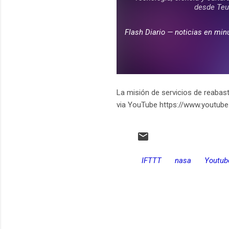
La misión de servicios de reabas
via YouTube https://www.youtu
IFTTT
nasa
Youtub
C
o
m