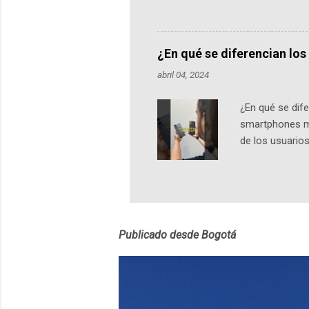
podcast, de dón
nuestro protag
Notas del episo
¿En qué se diferencian lo
pueden consult
abril 04, 2024
https://ift.tt/W
¿En qué se di
smartphones má
de los usuarios
Dimensiones El
al Moto G24 Po
modelos cuenta
una experienci
ofrece 4GB de
Publicado desde Bogotá
capacidad...