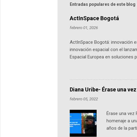
Entradas populares de este blog
ActInSpace Bogotá
febrero 01, 2026
ActInSpace Bogotá: innovación es
innovación espacial con el lanza
Espacial Europea en soluciones pr
Universidad de los Andes, reúne a
emprendedores y estudiantes. Qu
más de 60 ciudades, donde partic
datos orbitales. En Bogotá, arranc
Diana Uribe- Érase una vez
febrero 05, 2022
Érase una vez 
homenaje a una
años de la par
literatura, la h