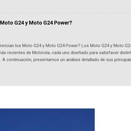
de viene "la fuerza poderosa", del relato viviente que encarna una jo
onista: un personaje de gabán y sombrero que parecía sacado direc
dio: -La colección Ricardo Espinosa: los cómics, las novelas y los l
s Moto G24 y Moto G24 Power?
ar en la Biblioteca Luis Ángel Arango ¡Síguenos en nuestras Redes 
q25SBg Instagram: https://ift.tt/UPfSeo3 Twitter: https://twitter.com/di
ferencian los Moto G24 y Moto G24 Power? Los Moto G24 y Moto G2
s recientes de Motorola, cada uno diseñado para satisfacer distin
. A continuación, presentamos un análisis detallado de sus principal
 Moto G24 se destaca por ser más liviano y delgado , con un peso de
wer que es un poco más pesado y grueso, pesando 197g con un per
n con una pantalla de 6.56 pulgadas, resolución HD+ y una tasa de
a visual fluida. Procesador y Rendimiento Equipados con el chipset 
 RAM, mientras que el Moto G24 Power brinda opciones de 4GB o 6