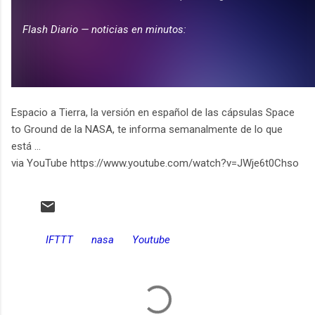
Espacio a Tierra, la versión en español de las cápsulas Space
to Ground de la NASA, te informa semanalmente de lo que
está ...
via YouTube https://www.youtube.com/watch?v=JWje6t0Chso
IFTTT
nasa
Youtube
C
o
m