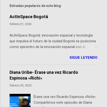
Entradas populares de este blog
ActInSpace Bogotá
febrero 01, 2026
ActInSpace Bogotá: innovación espacial y tecnología
que impulsa el futuro de la ciudad Bogotá se posiciona
como epicentro de la innovación espacial con el
lanzamiento inminente de ActInSpace 2026, un
SIGUE LEYENDO
hackathon global que convierte tecnologías de la
Agencia Espacial Europea en soluciones prácticas para
la vida cotidiana. Este evento, organizado por el
Diana Uribe- Érase una vez Ricardo
Planetario de Bogotá del Idartes y la Universidad de los
Espinosa «Richi»
Andes, reúne a expertos como el presidente de Airbus
febrero 05, 2022
Colombia y líderes del sector aeroespacial para inspirar
a emprendedores y estudiantes. Qué es ActInSpace y
Érase una vez Ricardo Espinosa «Richi»
por qué importa en Bogotá ActInSpace es una
Compartimos este episodio de Diana
competencia mundial que opera en más de 60