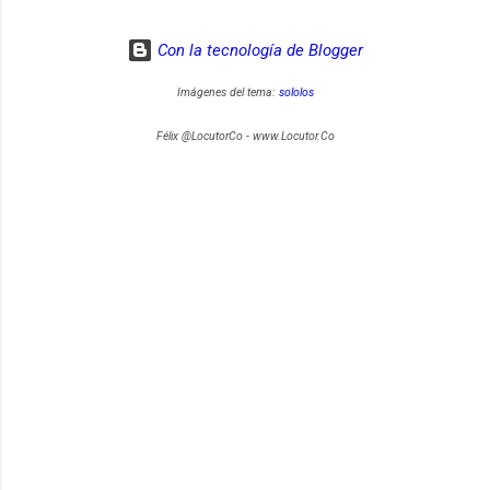
Con la tecnología de Blogger
Imágenes del tema:
sololos
Félix @LocutorCo - www.Locutor.Co