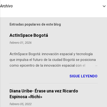
Archivo
Entradas populares de este blog
ActInSpace Bogotá
febrero 01, 2026
ActInSpace Bogotá: innovación espacial y tecnología
que impulsa el futuro de la ciudad Bogotá se posiciona
como epicentro de la innovación espacial con el
lanzamiento inminente de ActInSpace 2026, un
SIGUE LEYENDO
hackathon global que convierte tecnologías de la
Agencia Espacial Europea en soluciones prácticas para
la vida cotidiana. Este evento, organizado por el
Diana Uribe- Érase una vez Ricardo
Planetario de Bogotá del Idartes y la Universidad de los
Espinosa «Richi»
Andes, reúne a expertos como el presidente de Airbus
febrero 05, 2022
Colombia y líderes del sector aeroespacial para inspirar