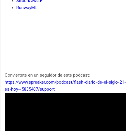
SiliconANGLE
RunwayML
Conviértete en un seguidor de este podcast:
https://www.spreaker.com/podcast/flash-diario-de-el-siglo-21-
es-hoy--5835407/support
.